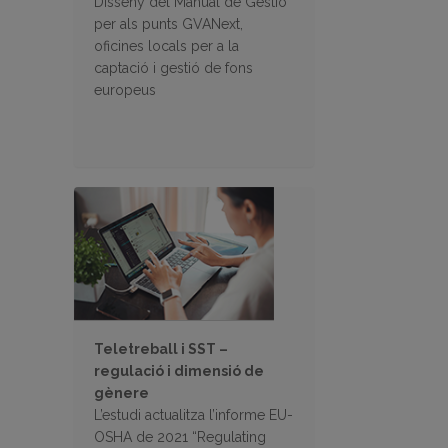
Disseny del Manual de Gestió
per als punts GVANext,
oficines locals per a la
captació i gestió de fons
europeus
Teletreball i SST –
regulació i dimensió de
gènere
L’estudi actualitza l’informe EU-
OSHA de 2021 “Regulating