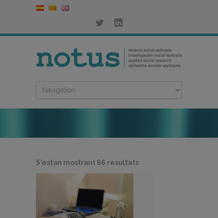
Ordenat
S'estan mostrant 66 resultats
per
més
recent