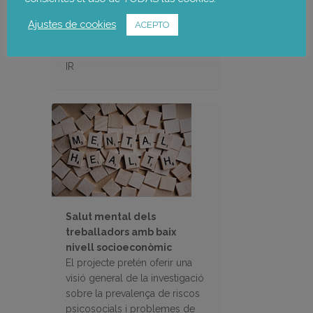
a Notus l’elaboració d’un
indicador compost (o índex)
Ajustes de cookies
ACEPTO
de relacions laborals en
l’àmbit de la SST: l’índex OSH-
IR
Salut mental dels
treballadors amb baix
nivell socioeconòmic
El projecte pretén oferir una
visió general de la investigació
sobre la prevalença de riscos
psicosocials i problemes de