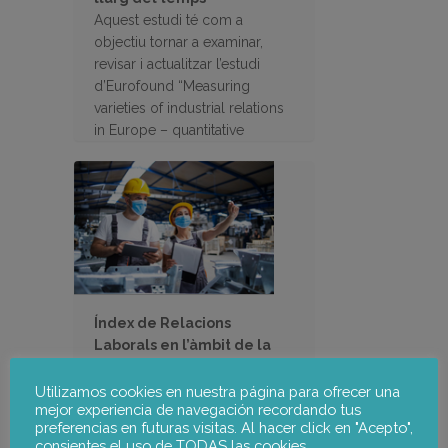
Aquest estudi té com a
objectiu tornar a examinar,
revisar i actualitzar l’estudi
d’Eurofound “Measuring
varieties of industrial relations
in Europe – quantitative
analysis” (2018)
Índex de Relacions
Laborals en l’àmbit de la
SST
Per desenvolupar el
Utilizamos cookies en nuestra página para ofrecer una
mejor experiencia de navegación recordando tus
Baròmetre de SST i diàleg
preferencias en futuras visitas. Al hacer click en "Acepto",
social, EU-OSHA va encarregar
consientes el uso de TODAS las cookies.