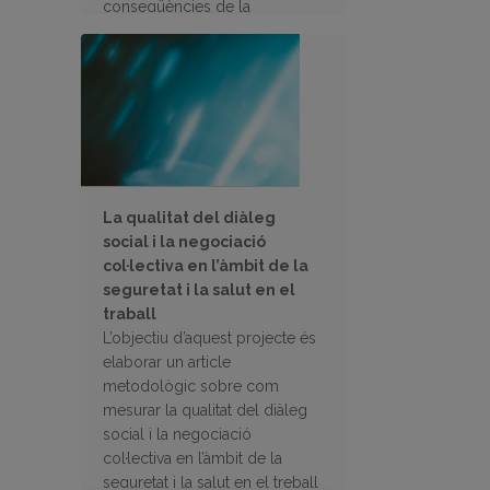
conseqüències de la
pandèmia als 27 països de la
UE
La qualitat del diàleg
social i la negociació
col·lectiva en l’àmbit de la
seguretat i la salut en el
traball
L’objectiu d’aquest projecte és
elaborar un article
metodològic sobre com
mesurar la qualitat del diàleg
social i la negociació
col·lectiva en l’àmbit de la
seguretat i la salut en el treball