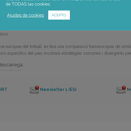
es digitals, cibercafets, fòrums digitals, blogs, espais de treball comp
de TODAS las cookies.
Ajustes de cookies
ACEPTO
s sobre sindicats i moviments alternatius en el treball col·lectiu (Cr
obre treballs de plataforma i comerç relacionat. estratègies sindical
aïsos
va europea del treball, es farà una comparació transeuropea de simili
rs específics del país mostrarà estratègies comunes i divergents per 
descàrrega:
ORT
Newsletter 1 (ES)
N