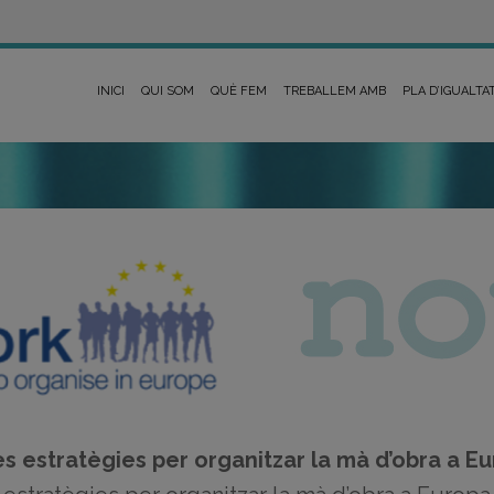
INICI
QUI SOM
QUÈ FEM
TREBALLEM AMB
PLA D’IGUALTA
 estratègies per organitzar la mà d’obra a E