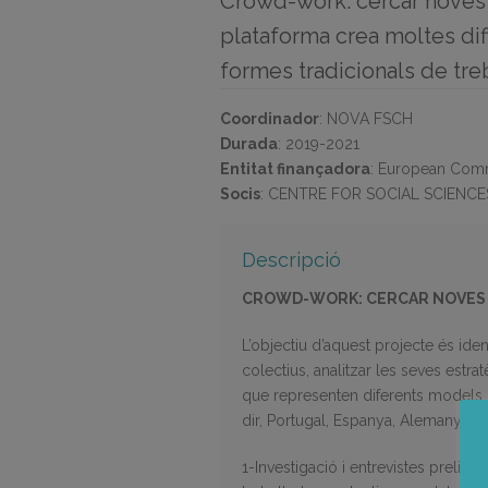
Crowd-work: cercar noves e
plataforma crea moltes difi
formes tradicionals de tre
Coordinador
:
NOVA FSCH
Durada
:
2019-2021
Entitat finançadora
:
European Commi
Socis
:
CENTRE FOR SOCIAL SCIENCES,
Descripció
CROWD-WORK: CERCAR NOVES E
L’objectiu d’aquest projecte és ide
colectius, analitzar les seves estr
que representen diferents models de
dir, Portugal, Espanya, Alemanya i H
1-Investigació i entrevistes prelimin