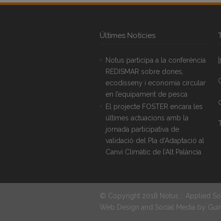
Últimes Notícies
Notus participa a la conferència
REDISMAR sobre dones,
ecodisseny i economia circular
en l’equipament de pesca
El projecte FOSTER encara les
últimes actuacions amb la
T
jornada participativa de
validació del Pla d’Adaptació al
Canvi Climàtic de l’Alt Palància
© Copyright 2018 Notus :: Applied So
Web Design and Social Media by
Gui