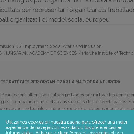
stratègies per organitzar la mà d’obra a Europa.
cultats per representar i organitzar als treballad
ball organitzat i el model social europeu
ssion DG Employment, Social Affairs and Inclusion
 HUNGARIAN ACADEMY OF SCIENCES, Karlsruhe Institute of Techno
STRATÈGIES PER ORGANITZAR LA MÀ D’OBRA A EUROPA
ntificar accions alternatives autoorganitzades per millorar les condicio
atègies i comparar-les amb els plans sindicals dels diferents països. E
 relacions industrials, a saber, el model de relacions industrials medit
ongria). Inclou 3 tipus d’accions:
Utilizamos cookies en nuestra página para ofrecer una mejor
experiencia de navegación recordando tus preferencias en
ars. Inclou la revisió de la literatura i la identificació de sindicats o 
futuras visitas. Al hacer click en "Acepto", consientes el uso