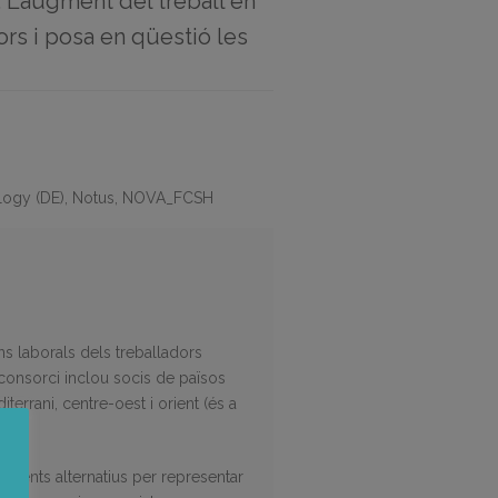
 L’augment del treball en
ors i posa en qüestió les
logy (DE), Notus, NOVA_FCSH
ns laborals dels treballadors
l consorci inclou socis de països
errani, centre-oest i orient (és a
moviments alternatius per representar