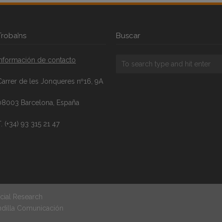
Troba’ns
Buscar
Información de contacto
Carrer de les Jonqueres nº16, 9A
08003 Barcelona, España
. (+34) 93 315 21 47
cial Research
ndilla Comunicación