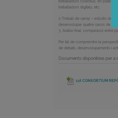
treballadors colectius, en plataform
treballadors digitals, etc.
2-Treball de camp – estudis de caso
desenvolupar quatre casos de país s
3. Anàlisi final: comparació entre p
Per tal de comprendre la perspecti
de debats, desenvolupaments i acto
Documents disponibles per a 
1st CONSORTIUM REP