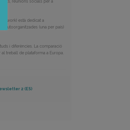
artits, reunions socials per a
owd work) està dedicat a
s i autoorganitzades (una per país)
tuds i diferències. La comparació
al treball de plataforma a Europa.
ewsletter 2 (ES)