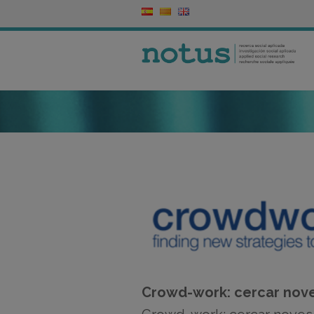
Crowd-work: cercar noves