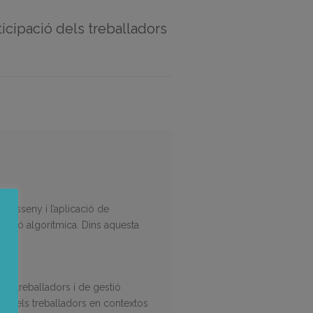
rticipació dels treballadors
l disseny i l’aplicació de
gestió algorítmica. Dins aquesta
els treballadors i de gestió
ació dels treballadors en contextos