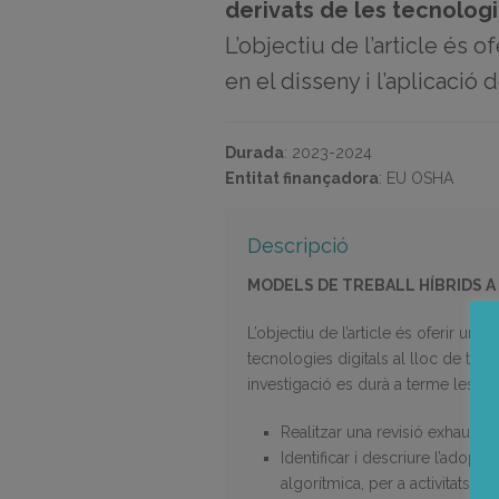
derivats de les tecnologi
L’objectiu de l’article és 
en el disseny i l’aplicació 
Durada
:
2023-2024
Entitat finançadora
:
EU OSHA
Descripció
MODELS DE TREBALL HÍBRIDS A 
L’objectiu de l’article és oferir una
tecnologies digitals al lloc de treb
investigació es durà a terme les t
Realitzar una revisió exhaustiv
Identificar i descriure l’adopc
algorítmica, per a activitats a