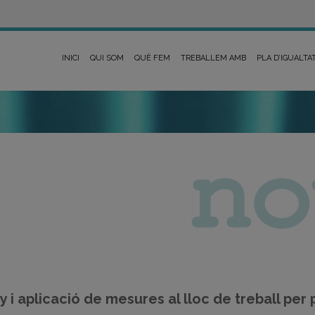
INICI
QUI SOM
QUÈ FEM
TREBALLEM AMB
PLA D’IGUALTA
y i aplicació de mesures al lloc de treball per 