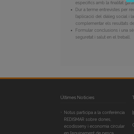
específics amb la finalitat gara
Dur a terme entrevistes per re
l’aplicació del diàleg social i
complementar els resultats de 
Formular conclusions i una sèri
seguretat i salut en el treball.
Últimes Notícies
Notus participa a la conferència
REDISMAR sobre dones,
ecodisseny i economia circular
en l’equipament de pesca