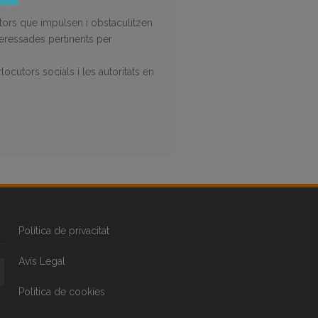
ctors que impulsen i obstaculitzen
nteressades pertinents per
locutors socials i les autoritats en
Política de privacitat
Avís Legal
Política de cookies