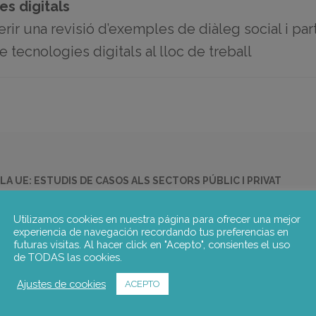
es digitals
oferir una revisió d’exemples de diàleg social i pa
de tecnologies digitals al lloc de treball
LA UE: ESTUDIS DE CASOS ALS SECTORS PÚBLIC I PRIVAT
 revisió d’exemples de diàleg social i participació dels treballadors en e
Utilizamos cookies en nuestra página para ofrecer una mejor
all. Es prestarà una atenció especial a les tecnologies de supervisió i 
experiencia de navegación recordando tus preferencias en
asques següents:
futuras visitas. Al hacer click en "Acepto", consientes el uso
de TODAS las cookies.
a de la literatura acadèmica i grisa sobre el tema.
Ajustes de cookies
ACEPTO
ió de tecnologies digitals, en particular les tecnologies de supervisió d
l lloc de treball basades en el diàleg social i que impliquin la particip