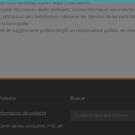
ntir llocs de treball digitals segurs i saludables.
copilar informació i dades pertinents, inclosa informació sobre els fa
 la participació dels treballadors, i demanar les opinions de les parts i
la bibliografia.
e de suggeriments polítics dirigits als responsables polítics, els inter
Troba’ns
Buscar
Información de contacto
Carrer de les Jonqueres nº16, 9A