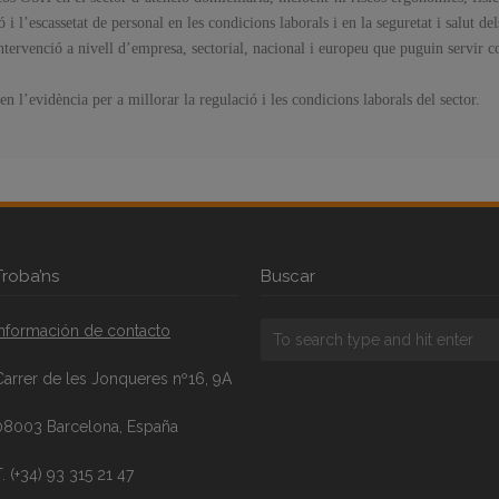
ó i l’escassetat de personal en les condicions laborals i en la seguretat i salut del
d’intervenció a nivell d’empresa, sectorial, nacional i europeu que puguin servir 
 l’evidència per a millorar la regulació i les condicions laborals del sector.
Troba’ns
Buscar
Información de contacto
Carrer de les Jonqueres nº16, 9A
08003 Barcelona, España
. (+34) 93 315 21 47