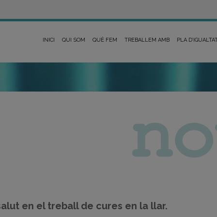
INICI
QUI SOM
QUÈ FEM
TREBALLEM AMB
PLA D’IGUALTA
lut en el treball de cures en la llar.