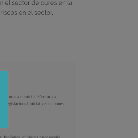
en el sector de cures en la
riscos en el sector.
or de cures a domicili. S’enfoca a
es, legislacions i iniciatives de bones
, biològics, químics i psicosocials.