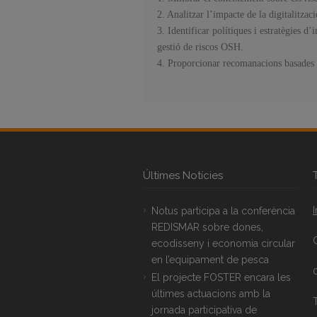
2. Analitzar l’impacte de la digitalitzaci
3. Identificar polítiques i estratègies 
gestió de riscos OSH.
4. Proporcionar recomanacions basades en
Últimes Notícies
Notus participa a la conferència
REDISMAR sobre dones,
ecodisseny i economia circular
en l’equipament de pesca
El projecte FOSTER encara les
últimes actuacions amb la
T
jornada participativa de