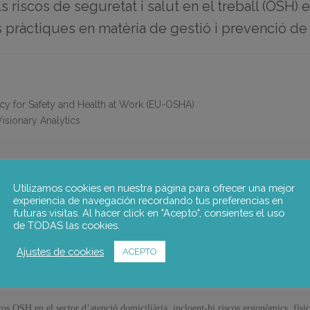
s riscos de seguretat i salut en el treball (OSH) 
es pràctiques en matèria de gestió i prevenció de 
y for Safety and Health at Work (EU-OSHA)
isionary Analytics
SALUT EN EL TREBALL DELS CUIDADORS A DOMICILI.
Utilizamos cookies en nuestra página para ofrecer una mejor
experiencia de navegación recordando tus preferencias en
futuras visitas. Al hacer click en "Acepto", consientes el uso
di exploratori sobre els riscos de seguretat i salut en el treball (OSH) en el sect
de TODAS las cookies.
ents, les seves conseqüències en la salut dels treballadors, i analitzar les polítiqu
aquests riscos.
Ajustes de cookies
ACEPTO
cos OSH en el sector d’atenció domiciliària, incloent-hi riscos ergonòmics, físics