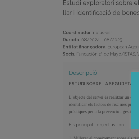
Estudi exploratori sobre el
llar i identificació de bon
Coordinador
:
notus-asr
Durada
:
08/2024 - 08/2025
Entitat finançadora
:
European Agenc
Socis
:
Fundación 1º de Mayo/ISTAS, V
Descripció
ESTUDI SOBRE LA SEGURETAT I 
L’objecte del servei és realitzar un estu
identificar els factors de risc més preval
pràctiques per a la prevenció i gestió d’
Els principals objectius són:
1. Millorar el coneixement sobre els ris