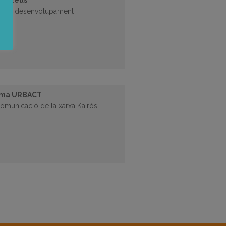
 de Reus
ègia de desenvolupament
ó.
grama URBACT
 comunicació de la xarxa Kairós