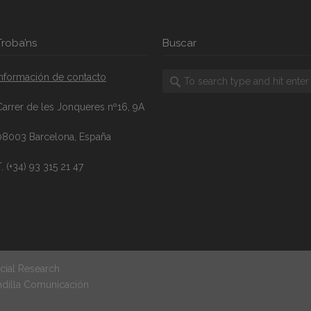
Troba’ns
Buscar
Información de contacto
Carrer de les Jonqueres nº16, 9A
08003 Barcelona, España
. (+34) 93 315 21 47
cial Research
ndilla Comunicación