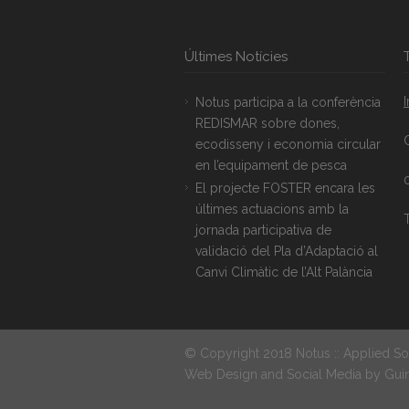
Últimes Notícies
Notus participa a la conferència
REDISMAR sobre dones,
ecodisseny i economia circular
en l’equipament de pesca
El projecte FOSTER encara les
últimes actuacions amb la
T
jornada participativa de
validació del Pla d’Adaptació al
Canvi Climàtic de l’Alt Palància
© Copyright 2018 Notus :: Applied So
Web Design and Social Media by
Gui