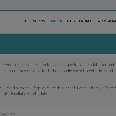
INICI
QUI SOM
QUÈ FEM
TREBALLEM AMB
PLA D’IGUALTA
conòmic i social dels territoris en els que treballa col·laborant amb 
 les premisses de la sostenibilitat, la participació i la cohesió social, 
u i recolza xarxes d’agents territorials, contribueix al disseny d’estra
ió i igualtat d’oportunitats.
rea són: