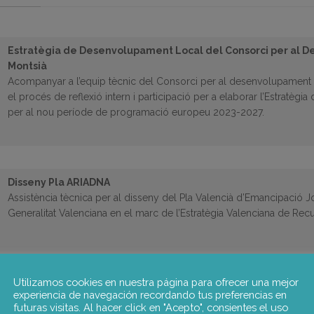
Estratègia de Desenvolupament Local del Consorci per al D
Montsià
Acompanyar a l’equip tècnic del Consorci per al desenvolupament 
el procés de reflexió intern i participació per a elaborar l’Estratè
per al nou període de programació europeu 2023-2027.
Disseny Pla ARIADNA
Assistència tècnica per al disseny del Pla Valencià d’Emancipació
Generalitat Valenciana en el marc de l’Estratègia Valenciana de Rec
Utilizamos cookies en nuestra página para ofrecer una mejor
experiencia de navegación recordando tus preferencias en
futuras visitas. Al hacer click en "Acepto", consientes el uso