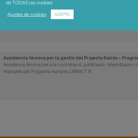
Estratègia de desenvolupament socioeconòmic i l’ocupació
de TODAS las cookies.
Assistència tècnica per a la coordinació i dinamització de l’Estrat
socioeconòmic i l’ocupació de Reus i elaboració del seu Pla d’Acci
Ajustes de cookies
ACEPTO
Assistència tècnica per la gestió del Projecto Kairós – Pro
Assistència tècnica per a la coordinació, justificació, dinamització i
finançada pel Programa europeu URBACT III