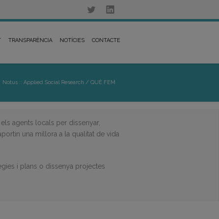
T
TRANSPARÈNCIA
NOTÍCIES
CONTACTE
Notus :: Applied Social Research
/
QUÈ FEM
els agents locals per dissenyar,
aportin una millora a la qualitat de vida
tègies i plans o dissenya projectes