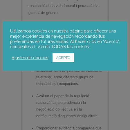
conciliació de la vida laboral i personal i la
igualtat de gènere.
Els objectius de l’estudi són:
Utilizamos cookies en nuestra página para ofrecer una
mejor experiencia de navegación recordando tus
Analitzar com el teletreball ha
preferencias en futuras visitas. Al hacer click en "Acepto",
contribuït a generar o reproduir
consientes el uso de TODAS las cookies.
desigualtats socials i econòmiques a la
Ajustes de cookies
ACEPTO
UE.
Examinar les desigualtats en l’accés al
teletreball entre diferents grups de
treballadors i ocupacions.
Avaluar el paper de la regulació
nacional, la jurisprudència i la
negociació col·lectiva en la
configuració d’aquestes desigualtats.
Proporcionar evidència comparada que