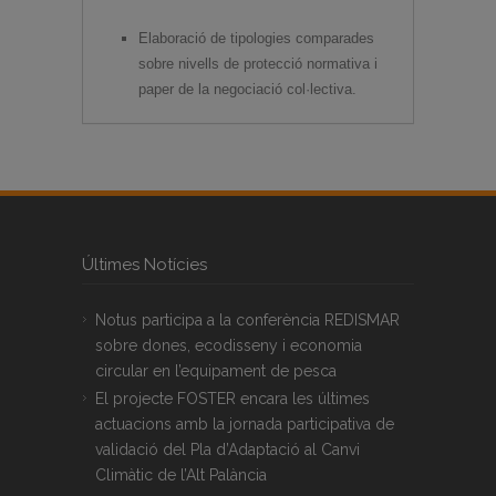
Elaboració de tipologies comparades
sobre nivells de protecció normativa i
paper de la negociació col·lectiva.
Últimes Notícies
Notus participa a la conferència REDISMAR
sobre dones, ecodisseny i economia
circular en l’equipament de pesca
El projecte FOSTER encara les últimes
actuacions amb la jornada participativa de
validació del Pla d’Adaptació al Canvi
Climàtic de l’Alt Palància