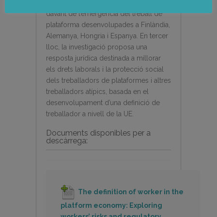
compara les respostes reguladores
davant de l’emergència del treball de
plataforma desenvolupades a Finlàndia,
Alemanya, Hongria i Espanya. En tercer
lloc, la investigació proposa una
resposta jurídica destinada a millorar
els drets laborals i la protecció social
dels treballadors de plataformes i altres
treballadors atípics, basada en el
desenvolupament d’una definició de
treballador a nivell de la UE.
Documents disponibles per a
descàrrega:
The definition of worker in the
platform economy: Exploring
workers’ risks and regulatory