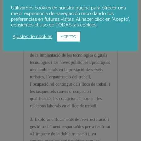
Utilizamos cookies en nuestra página para ofrecer una
1. Identificar els motors del canvi derivats de
mejor experiencia de navegación recordando tus
preferencias en futuras visitas. Al hacer click en "Acepto",
l’impacte de la doble transició en l’empresa i
consientes el uso de TODAS las cookies.
com ha adaptat la seva estructura, prestació
de serveis i organització del treball.
Ajustes de cookies
ACEPTO
2. Identificar i avaluar la influència pràctica
de la implantació de les tecnologies digitals
tecnologies i les noves polítiques i pràctiques
mediambientals en la prestació de serveis
turístics, l’organització del treball,
l’ocupació, el contingut dels llocs de treball i
les tasques, els canvis d’ocupació i
qualificació, les condicions laborals i les
relacions laborals en el lloc de treball.
3. Explorar enfocaments de reestructuració i
gestió socialment responsables per a fer front
a l’impacte de la doble transició i, en