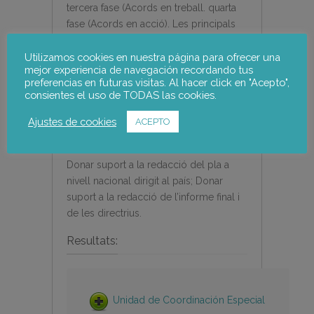
tercera fase (Acords en treball. quarta
fase (Acords en acció). Les principals
accions; Recolzar la identificació
d’acords de transmissió d’informacions
Utilizamos cookies en nuestra página para ofrecer una
mejor experiencia de navegación recordando tus
a distància);
preferencias en futuras visitas. Al hacer click en "Acepto",
consientes el uso de TODAS las cookies.
Donar suport a l’anàlisi d’acords per a
l’ús compartit d’informacions
Ajustes de cookies
ACEPTO
transfrontereres identificat al país.
Donar suport a la redacció del pla a
nivell nacional dirigit al país; Donar
suport a la redacció de l’informe final i
de les directrius.
Resultats:
Unidad de Coordinación Especial