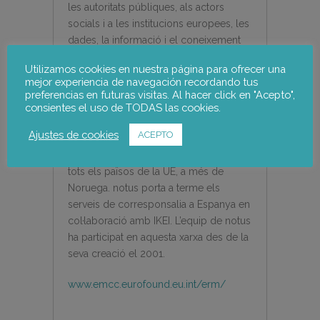
les autoritats públiques, als actors
socials i a les institucions europees, les
dades, la informació i el coneixement
que necessiten per tal de que es
Utilizamos cookies en nuestra página para ofrecer una
puguin anticipar als canvis, dissenyar
mejor experiencia de navegación recordando tus
les seves pròpies estratègies pel canvi i
preferencias en futuras visitas. Al hacer click en "Acepto",
gestionar els efectes del canvi de
consientes el uso de TODAS las cookies.
manera socialment acceptable.
Ajustes de cookies
ACEPTO
L’Observatori es recolza en una àmplia
xarxa de corresponsals que cobreixen
tots els països de la UE, a més de
Noruega. notus porta a terme els
serveis de corresponsalia a Espanya en
col·laboració amb IKEI. L’equip de notus
ha participat en aquesta xarxa des de la
seva creació el 2001.
www.emcc.eurofound.eu.int/erm/