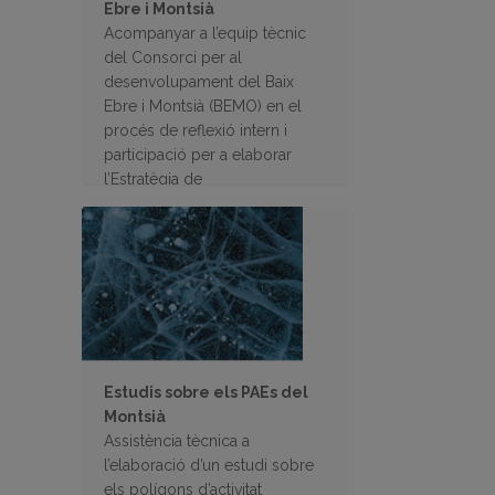
Ebre i Montsià
Acompanyar a l’equip tècnic
del Consorci per al
desenvolupament del Baix
Ebre i Montsià (BEMO) en el
procés de reflexió intern i
participació per a elaborar
l’Estratègia de
Desenvolupament Local (EDL)
per al nou període de
programació europeu 2023-
2027.
Estudis sobre els PAEs del
Montsià
Assistència tècnica a
l’elaboració d’un estudi sobre
els polígons d’activitat