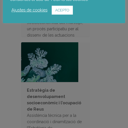
del municipi de Sant Adrià del
Ajustes de cookies
Besòs mitjançant la realització
ACEPTO
de la diagnosi
socioeconòmica del municipi,
un procés participatiu per al
disseny de les actuacions
encaminades a la reactivació
econòmica
Estratègia de
desenvolupament
socioeconòmic i l’ocupació
de Reus
Assistència tècnica per a la
coordinació i dinamització de