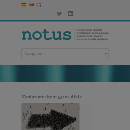
Ordenat
S'estan mostrant 53 resultats
per
més
recent