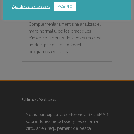
enquesta on line als joves i grups
Ajustes de cookies
ACEPTO
focals amb entitats organitzadores de
les activitats transfronteres.
Complementàriament s’ha analitzat el
marc normatiu de les pràctiques
d’inserció laborals dels joves en cada
un dels països i els diferents
programes existents.
Últimes Notícies
Notus participa a la conferència REDISMAR
sobre dones, ecodisseny i economia
circular en l’equipament de pesca