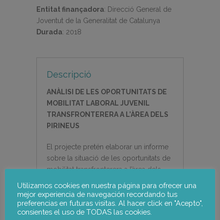
Entitat finançadora
:
Direcció General de
Joventut de la Generalitat de Catalunya
Durada
:
2018
Descripció
ANÀLISI DE LES OPORTUNITATS DE
MOBILITAT LABORAL JUVENIL
TRANSFRONTERERA A L’ÀREA DELS
PIRINEUS
El projecte pretén elaborar un informe
sobre la situació de les oportunitats de
mobilitat transfronterera a l’àrea dels
Pirineus. El projecte ha realitzat
Utilizamos cookies en nuestra página para ofrecer una
entrevistes amb joves de les zones
mejor experiencia de navegación recordando tus
preferencias en futuras visitas. Al hacer click en "Acepto",
frontereres de Catalunya-França-Aragó
consientes el uso de TODAS las cookies.
i Andorra. S’han realitzat també una