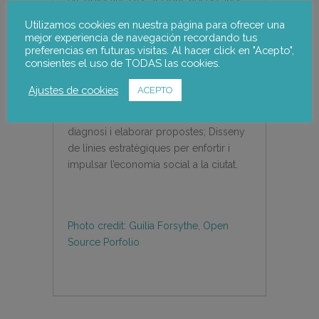
els objectius i les accions necessàries
per impulsar l’economia social en el
Utilizamos cookies en nuestra página para ofrecer una
municipi, desenvolupat a partir d’una
mejor experiencia de navegación recordando tus
metodologia participativa específica
preferencias en futuras visitas. Al hacer click en "Acepto",
consientes el uso de TODAS las cookies.
que pugui ser aplicable a nivell
comarcal. El projecte inclou: Diagnosi
Ajustes de cookies
ACEPTO
de l’economia social a Terrassa; Procés
de participació ciutadana per validar la
diagnosi i elaborar propostes; Disseny
de línies estratègiques per enfortir i
impulsar l’economia social a la ciutat.
Photo credit: Guilia Forsythe, Open
Source Porfolio