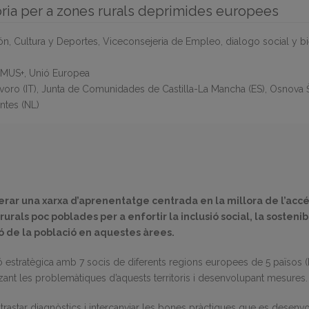
oria per a zones rurals deprimides europees
n, Cultura y Deportes, Viceconsejeria de Empleo, dialogo social y bi
MUS+, Unió Europea
oro (IT), Junta de Comunidades de Castilla-La Mancha (ES), Osnova Š
antes (NL)
ar una xarxa d’aprenentatge centrada en la millora de l’accés 
urals poc poblades per a enfortir la inclusió social, la sostenib
ció de la població en aquestes àrees.
ió estratègica amb 7 socis de diferents regions europees de 5 països (
zant les problemàtiques d’aquests territoris i desenvolupant mesures.
rastar diagnòstics i intercanviar les bones pràctiques que es desenv