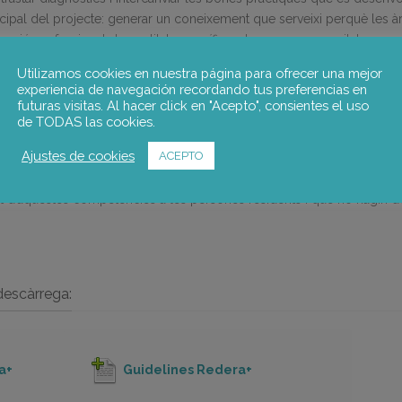
ncipal del projecte: generar un coneixement que serveixi perquè les 
ació professional de qualitat específica a les seves necessitats.
Utilizamos cookies en nuestra página para ofrecer una mejor
rcanvi de bones pràctiques giraran entorn als dos objectius secundaris
experiencia de navegación recordando tus preferencias en
futuras visitas. Al hacer click en "Acepto", consientes el uso
 clau dels territoris rurals per a incrementar la capacitat d’oferir serv
de TODAS las cookies.
rofessionals adequades per a dur a terme el seu projecte vital en aqu
Ajustes de cookies
ACEPTO
urals perquè puguin realitzar mapes de les competències necessàries 
d’aquestes competències a les persones residents i que no hagin d’a
descàrrega:
a+
Guidelines Redera+