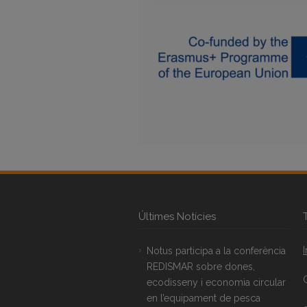
Últimes Notícies
Notus participa a la conferència
REDISMAR sobre dones,
ecodisseny i economia circular
en l’equipament de pesca