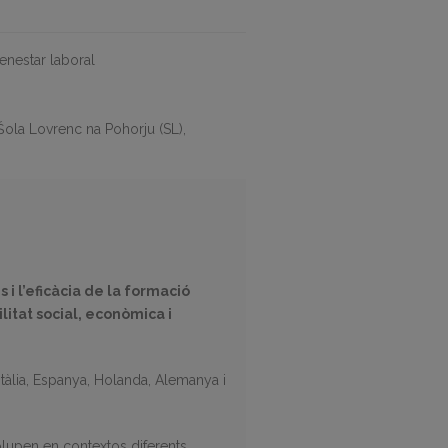
enestar laboral
ola Lovrenc na Pohorju (SL),
i l’eficàcia de la formació
ilitat social, econòmica i
Itàlia, Espanya, Holanda, Alemanya i
olupen en contextos diferents