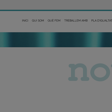
INICI
QUI SOM
QUÈ FEM
TREBALLEM AMB
PLA D’IGUALTA