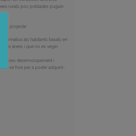
àrees rurals poc poblades puguin
 del projecte:
eis formatius als habitants basats en
estes àrees i que no es vegin
per al seu desenvolupament i
nar-se fora per a poder adquirir-