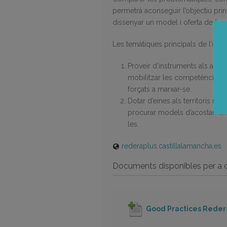
permetrà aconseguir l’objectiu pri
dissenyar un model i oferta de form
Les temàtiques principals de l’inte
Proveir d’instruments als actors
mobilitzar les competències p
forçats a marxar-se.
Dotar d’eines als territoris r
procurar models d’acostament 
les.
rederaplus.castillalamancha.es
Documents disponibles per a 
Good Practices Reder