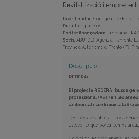
Revitalització i emprened
Coordinador
:
Consejería de Educació
Durada
:
24 mesos
Entitat finançadora
:
Programa ERAS
Socis
:
ABU (DE), Agenzia Piemonte Lav
Provincia Autonoma di Trento (IT), Tir
Descripció
REDERA+
El projecte REDERA+ busca gener
professional (VET) en les àrees r
ambiental i contribuir a la fixa
Per a això s’estableix una associac
Eslovènia) que porten temps analit
Compartir les problemàtiques, cont