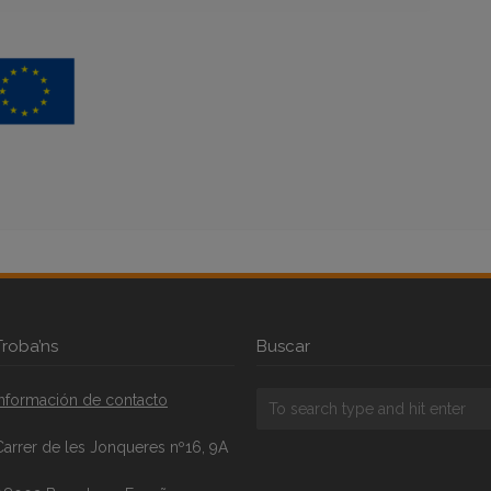
Troba’ns
Buscar
Información de contacto
Carrer de les Jonqueres nº16, 9A