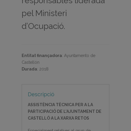
responsables liderada
pel Ministeri
d’Ocupació.
Entitat finançadora
:
Ayuntamento de
Castellón
Durada
:
2018
Descripció
ASSISTÈNCIA TÈCNICA PER A LA
PARTICIPACIÓ DE L’AJUNTAMENT DE
CASTELLÓ A LA XARXA RETOS
Especialment relatives al grup de