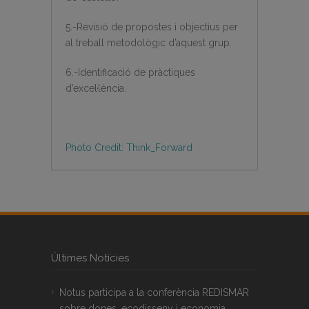
5.-Revisió de propostes i objectius per
al treball metodològic d’aquest grup.
6.-Identificació de pràctiques
d’excel·lència.
Photo Credit: Think_Forward
Últimes Notícies
Notus participa a la conferència REDISMAR
sobre dones, ecodisseny i economia