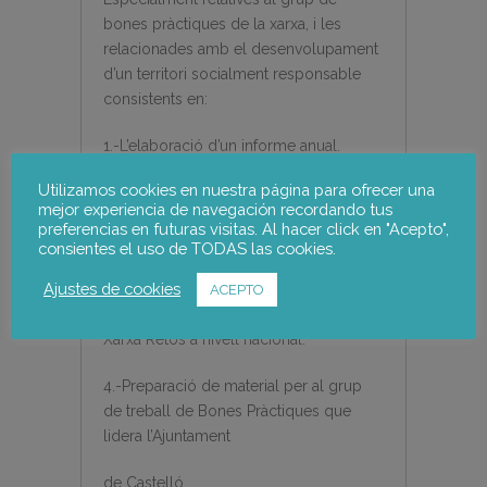
bones pràctiques de la xarxa, i les
relacionades amb el desenvolupament
d’un territori socialment responsable
consistents en:
1.-L’elaboració d’un informe anual.
Utilizamos cookies en nuestra página para ofrecer una
2.-Resolució de consultes i enviament
mejor experiencia de navegación recordando tus
de material per a l’actualització de la
preferencias en futuras visitas. Al hacer click en "Acepto",
base de dades de bones pràctiques.
consientes el uso de TODAS las cookies.
Ajustes de cookies
3.-Recollida de noves fitxes de bones
ACEPTO
pràctiques entitats participants a la
Xarxa Retos a nivell nacional.
4.-Preparació de material per al grup
de treball de Bones Pràctiques que
lidera l’Ajuntament
de Castelló.