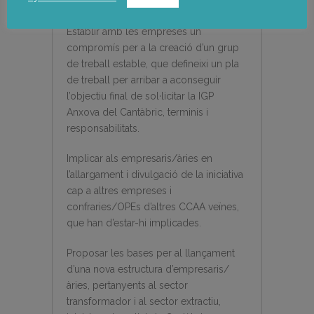
posada en marca
d’una IGP.
Establir amb les empreses un
comprom
ís per a la creació
d’un grup
de treball estable, que defineixi un pla
de treball per arribar a aconseguir
l’objectiu final de sol
·
licitar la IGP
Anxova del Cant
à
bric, terminis i
responsabilitats.
Implicar als empresaris/
à
ries en
l’allargament i divulgaci
ó
de la iniciativa
cap a altres empreses i
confraries/OPEs d’altres CCAA ve
ï
nes,
que han d’estar-hi implicades.
Proposar les bases per al llan
ç
ament
d’una nova estructura d’empresaris/
à
ries, pertanyents al sector
transformador i al sector extractiu,