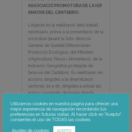
ASSOCIACIÓ PROMOTORA DE LA IGP
ANXOVA DEL CANTÀBRIC
L’objecte é
s la realització
dels treball
necessaris, previs a la presentaci
ó
de la
sol
·
licitud davant la Sots-direcci
ó
General de Qualitat Diferenciada i
Producció
Ecològica, del Ministeri
d’Agricultura, Pesca i Alimentaci
ó, de la
Indicació
Geogr
à
fica protegida de
l’anxova del Cant
à
bric. Es realitzaran les
accions dirigides a la dinamització
sectorial,
é
s a dir, dirigides a activar als
actors concernits de forma directa:
Empreses conserveres, Obradors i
Utilizamos cookies en nuestra página para ofrecer una
Confraries/OPEs.
mejor experiencia de navegación recordando tus
preferencias en futuras visitas. Al hacer click en "Acepto",
Identificació de les empreses que han
consientes el uso de TODAS las cookies.
mostrat major sensibilitat cap a la
Ajustes de cookies
ACEPTO