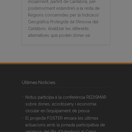
inicialment, partint de Cant
àbria, per
posteriorment estendre’s a la resta de
Regions concernides per la Indicaci
ó
Geogr
à
fica Protegida de l’Anxova del
Cant
à
bric. Analitzar les diferents
alternatives que poden donar-se.
Últimes Notícies
Notus participa a la conferència REDISMAR
sobre dones, ecodisseny i economia
circular en l’equipament de pesca
El projecte FOSTER encara les últimes
actuacions amb la jornada participativa de
validació del Pla d’Adaptació al Canvi