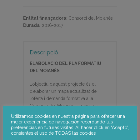
Entitat finançadora
:
Consorci del Moianés
Durada
:
2016-2017
Descripció
ELABOLACIÓ DEL PLA FORMATIU
DEL MOIANÈS
.
L’objectiu d’aquest projecte és el
d’elaborar un mapa actualitzat de
l’oferta i demanda formativa a la
Comarca del Moianès, a través de
l’anàlisi de les principals bases de
Utilizamos cookies en nuestra página para ofrecer una
dades i informació administrativa, i un
mejor experiencia de navegación recordando tus
preferencias en futuras visitas. Al hacer click en "Acepto",
treball de camp basat en grups de
consientes el uso de TODAS las cookies.
discussió amb organitzacions