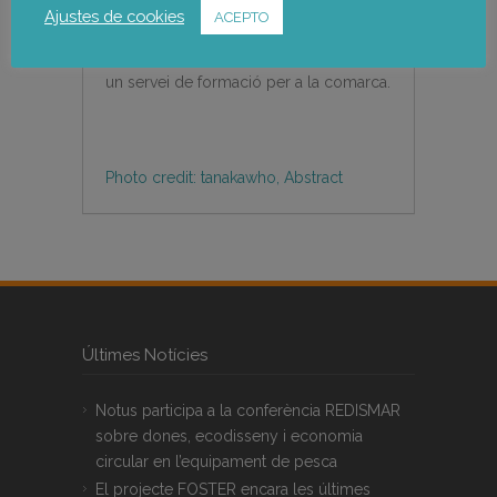
empresarials i sindicals. Tenint en
Ajustes de cookies
ACEPTO
compte aquesta anàlisi, es formularà
una proposta d’activitats de formació i
un servei de formació per a la comarca.
Photo credit: tanakawho, Abstract
Últimes Notícies
Notus participa a la conferència REDISMAR
sobre dones, ecodisseny i economia
circular en l’equipament de pesca
El projecte FOSTER encara les últimes