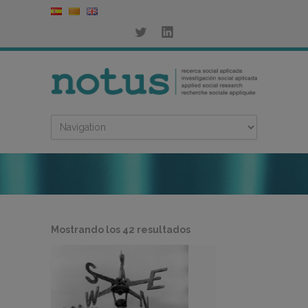
Ordenado
Mostrando los 42 resultados
por
los
últimos