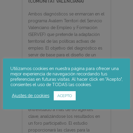
(COMUNITAT VALENCIANA)
Ambos diagnósticos se enmarcan en el
programa Avalem Territori del Servicio
Valenciano de Empleo y Formación
(SERVEF) que pretende la adaptación
territorial de las políticas activas de
empleo. El objetivo del diagnóstico es
servir de base para el diseño de un
proceso de desarrollo territorial
Utilizamos cookies en nuestra página para ofrecer una
participativo, impulsado por los
mejor experiencia de navegación recordando tus
agentes del territorio y atendiendo a las
preferencias en futuras visitas. Al hacer click en "Acepto",
potencialidades y recursos endógenos
consientes el uso de TODAS las cookies.
del mismo. En particular, se han
Ajustes de cookies
ACEPTO
analizado más de 300 indicadores
socio económicos y se han
entrevistado a más de 60 agentes
clave, analizándose los resultados en
un foro participativo. El estudio
proporcionará las claves para la