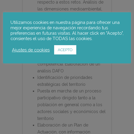
respecto a estos retos. Análisis de
las dimensiones medioambiental,
energética, social, económica,
Utilizamos cookies en nuestra página para ofrecer una
demográfica, del mercado de
mejor experiencia de navegación recordando tus
trabajo, las infraestructuras, de la
preferencias en futuras visitas. Al hacer click en "Acepto",
comunicación y la articulación del
consientes el uso de TODAS las cookies.
territorio, de la penetración de las
Ajustes de cookies
ACEPTO
tecnologías de la información y la
comunicación y del marco
competencia. Elaboración de un
análisis DAFO
Identificación de prioridades
estratégicas del territorio
Puesta en marcha de un proceso
participativo dirigido tanto a la
población en general como a los
actores sociales y económicos del
territorio
Elaboración de un Plan de
Actuación, con información