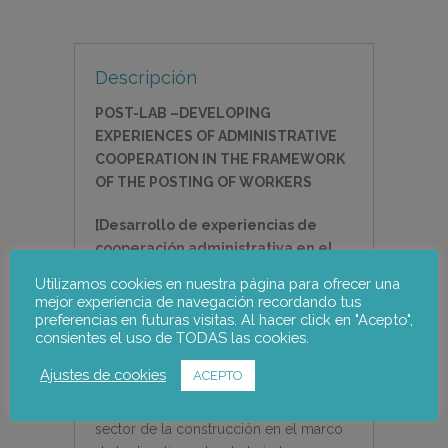
Descripción
POST-LAB –
DEVELOPING
EXPERIENCES OF ADMINISTRATIVE
COOPERATION IN THE FRAMEWORK
OF THE POSTING OF WORKERS
[Desarrollo de experiencias de
cooperación administrativa en el
marco del desplazamiento de
Utilizamos cookies en nuestra página para ofrecer una
trabajadores]
mejor experiencia de navegación recordando tus
preferencias en futuras visitas. Al hacer click en "Acepto",
consientes el uso de TODAS las cookies.
El proyecto Post-Lab tiene por objetivo
aumentar el conocimiento sobre la
Ajustes de cookies
ACEPTO
especificidad de las medidas de
cooperación implementadas en el
sector de la construcción en el marco