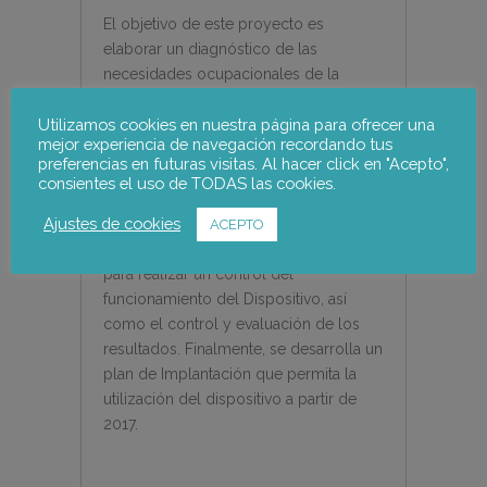
El objetivo de este proyecto es
elaborar un diagnóstico de las
necesidades ocupacionales de la
comarca a través de un análisis de
Utilizamos cookies en nuestra página para ofrecer una
documentación, análisis estadístico y
mejor experiencia de navegación recordando tus
análisis de cuestionarios y entrevistas. A
preferencias en futuras visitas. Al hacer click en "Acepto",
la luz de este análisis y teniendo en
consientes el uso de TODAS las cookies.
cuenta los recursos existentes, se
Ajustes de cookies
diseña un dispositivo de inserción
ACEPTO
laboral y una herramienta de gestión
para realizar un control del
funcionamiento del Dispositivo, así
como el control y evaluación de los
resultados. Finalmente, se desarrolla un
plan de Implantación que permita la
utilización del dispositivo a partir de
2017.