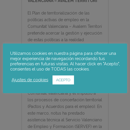
VALENCIANA – AVALEM TERRITORI
El Plan de territorialización de las
políticas activas de empleo en la
Comunitat Valenciana – Avalem Territori
pretende acercar la gestión y ejecución
de estas políticas a la realidad
específica de cada territorio,
Utilizamos cookies en nuestra página para ofrecer una
adaptándolas a las necesidades de las
mejor experiencia de navegación recordando tus
personas que habitan en él y de los
preferencias en futuras visitas. Al hacer click en "Acepto",
sectores económicos. Para ello, ha
consientes el uso de TODAS las cookies.
previsto un proceso de diagnóstico
Ajustes de cookies
participativo de la situación socio –
ACEPTO
económica de los territorios de la
Comunitat Valenciana y el impulso a
los procesos de concertación territorial
(Pactos y Acuerdos para el empleo). En
este marco, notus ha prestado
asistencia técnica al Servicio Valenciano
de Empleo y Formación (SERVEF) en la