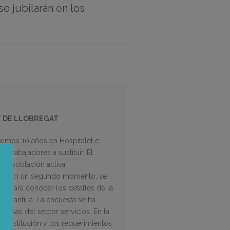
e jubilarán en los
T DE LLOBREGAT
óximos 10 años en Hospitalet e
 trabajadores a sustituir. El
e la población activa
udad. En un segundo momento, se
s para conocer los detalles de la
 plantilla. La encuesta se ha
esas del sector servicios. En la
de sustitución y los requerimientos