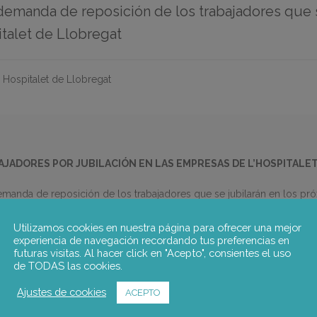
a demanda de reposición de los trabajadores que s
talet de Llobregat
Hospitalet de Llobregat
AJADORES POR JUBILACIÓN EN LAS EMPRESAS DE L’HOSPITALE
 demanda de reposición de los trabajadores que se jubilarán en los pr
ación para cubrir los requerimientos de las empresas para contratar los
un análisis estadístico para calcular el volumen y las características d
Utilizamos cookies en nuestra página para ofrecer una mejor
experiencia de navegación recordando tus preferencias en
talet desglosado por los principales sectores económicos de la ci
futuras visitas. Al hacer click en "Acepto", consientes el uso
 complementada telefónicamente y con algunas entrevistas presenciale
de TODAS las cookies.
cas de las empresas para planificar el efecto del envejecimiento de su
resas del sector industrial y se ha complementado con algunas empr
Ajustes de cookies
ACEPTO
 sobre las características de la actividad empresarial, las políticas 