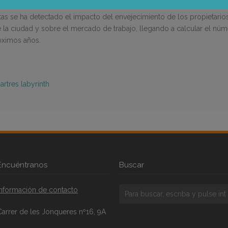
 así como las dificultades para encontrar la mano de obra adecuada en
istas se ha detectado el impacto del envejecimiento de los propietar
 de la ciudad y sobre el mercado de trabajo, llegando a calcular el 
óximos años.
artres labyrinth
Encuéntranos
Buscar
Información de contacto
Carrer de les Jonqueres nº16, 9A