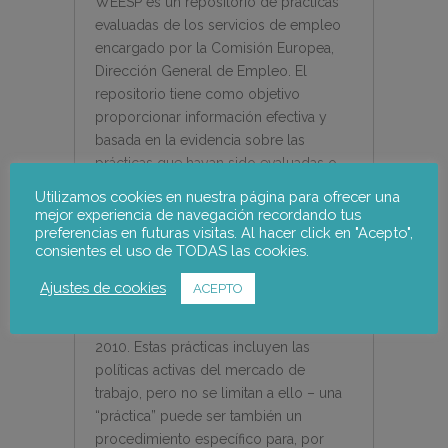
WEESP es un repositorio de prácticas
evaluadas de los servicios de empleo
encargado por la Comisión Europea,
Dirección General de Empleo. El
repositorio tiene como objetivo
proporcionar información efectiva y
basada en la evidencia sobre las
prácticas que hayan sido evaluadas o
sean monitoreadas de forma
Utilizamos cookies en nuestra página para ofrecer una
sistemática por parte de cualquier tipo
mejor experiencia de navegación recordando tus
preferencias en futuras visitas. Al hacer click en "Acepto",
de servicio de empleo (públicos,
consientes el uso de TODAS las cookies.
privados, locales, municipales, sociales
y ONG) en los 27 Estados miembros de
Ajustes de cookies
ACEPTO
la UE y los países de la AELC / EEE, en
el periodo comprendido entre 1998-
2010. Estas prácticas incluyen las
políticas activas del mercado de
trabajo, pero no se limitan a ello – una
“práctica” puede ser también un
procedimiento específico para, por