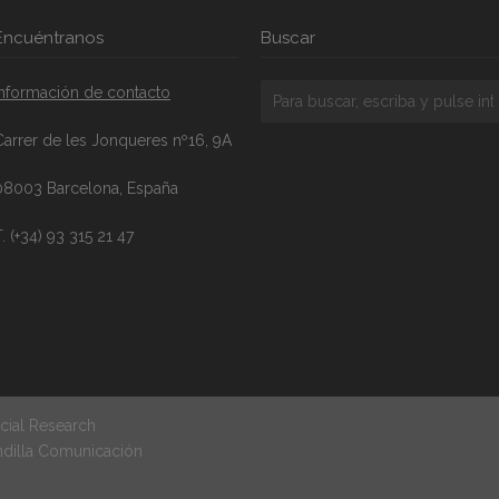
Encuéntranos
Buscar
Información de contacto
Carrer de les Jonqueres nº16, 9A
08003 Barcelona, España
. (+34) 93 315 21 47
cial Research
ndilla Comunicación