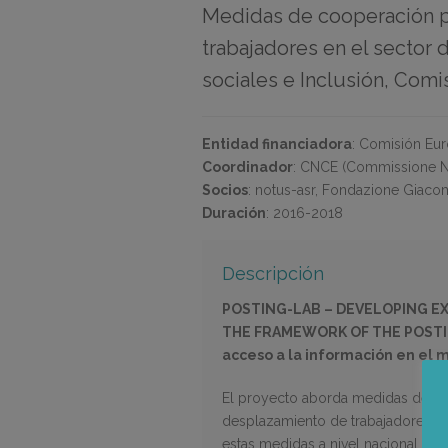
Medidas de cooperación pa
trabajadores en el sector
sociales e Inclusión, Com
Entidad financiadora
:
Comisión Eur
Coordinador
:
CNCE (Commissione Na
Socios
:
notus-asr, Fondazione Giacomo
Duración
:
2016-2018
Descripción
POSTING-LAB – DEVELOPING E
THE FRAMEWORK OF THE POSTING
acceso a la información en el 
El proyecto aborda medidas de coo
desplazamiento de trabajadores en
estas medidas a nivel nacional y tra