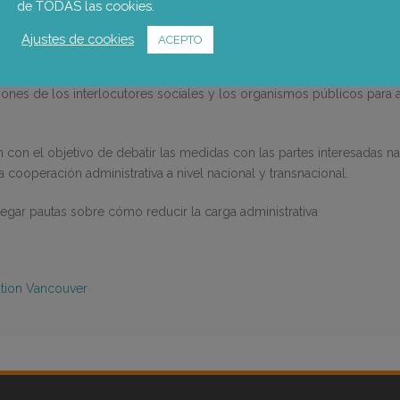
de TODAS las cookies.
s principales:
Ajustes de cookies
ACEPTO
mental y trabajo de campo) destinada a identificar y analizar las medid
iones de los interlocutores sociales y los organismos públicos para 
 con el objetivo de debatir las medidas con las partes interesadas n
la cooperación administrativa a nivel nacional y transnacional.
tregar pautas sobre cómo reducir la carga administrativa
ation Vancouver