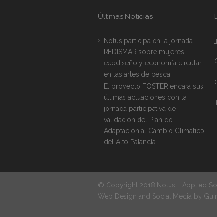
Últimas Noticias
Notus participa en la jornada
REDISMAR sobre mujeres,
ecodiseño y economía circular
en las artes de pesca
El proyecto FOSTER encara sus
últimas actuaciones con la
T
jornada participativa de
validación del Plan de
Adaptación al Cambio Climático
del Alto Palancia
© Copyright 2018 Notus :: Applied So
Web Design and Social Media by
Gui