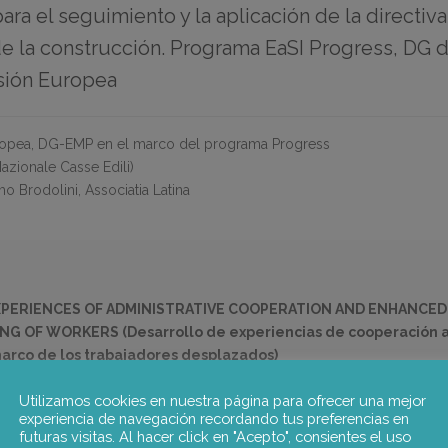
ra el seguimiento y la aplicación de la directi
 de la construcción. Programa EaSI Progress, DG
isión Europea
opea, DG-EMP en el marco del programa Progress
zionale Casse Edili)
 Brodolini, Associatia Latina
XPERIENCES OF ADMINISTRATIVE COOPERATION AND ENHANCED
 OF WORKERS (Desarrollo de experiencias de cooperación ad
marco de los trabajadores desplazados)
peración e intercambio de información sobre el seguimiento y la apl
Utilizamos cookies en nuestra página para ofrecer una mejor
experiencia de navegación recordando tus preferencias en
 el sector de la construcción a fin de determinar cómo pueden comp
futuras visitas. Al hacer click en "Acepto", consientes el uso
nsnacional. El proyecto se centra en 4 países: Italia, Rumania, Francia