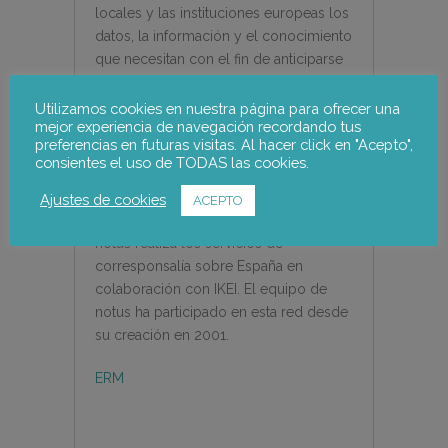
locales y las instituciones europeas los
datos, la información y el conocimiento
que necesitan con el fin de anticiparse
a los cambios, diseñar sus propias
estrategias para el cambio y gestionar
Utilizamos cookies en nuestra página para ofrecer una
mejor experiencia de navegación recordando tus
los efectos del cambio de manera
preferencias en futuras visitas. Al hacer click en "Acepto",
socialmente aceptable. El observatorio
consientes el uso de TODAS las cookies.
se apoya en una amplia red de
corresponsales que cubre todos los
Ajustes de cookies
ACEPTO
países de la UE, además de Noruega.
notus realiza los servicios de
corresponsalía sobre España en
colaboración con IKEI. El equipo de
notus ha participado en esta red desde
su creación en 2001.
ERM