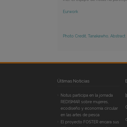
Eurwork
Photo Credit, Tanakawho, Abstract
Últimas Noticias
Notus participa en la jornada
REDISMAR sobre mujeres,
ecodiseño y economía circular
en las artes de pesca
El proyecto FOSTER encara sus