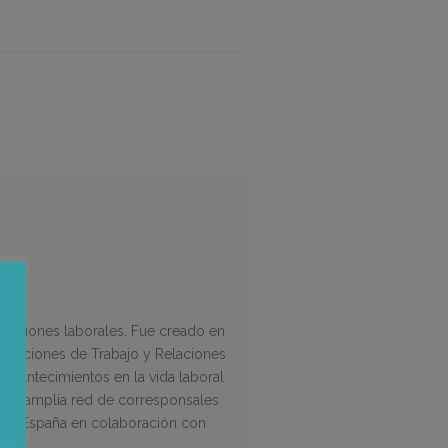
elaciones laborales. Fue creado en
ndiciones de Trabajo y Relaciones
 acontecimientos en la vida laboral
 una amplia red de corresponsales
a de España en colaboración con