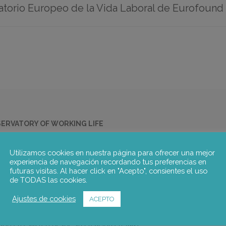
vatorio Europeo de la Vida Laboral de Eurofound
ERVATORY OF WORKING LIFE
da Laboral]
Utilizamos cookies en nuestra página para ofrecer una mejor
experiencia de navegación recordando tus preferencias en
a Laboral (EurWORK) informa sobre las condiciones de trabajo y las r
futuras visitas. Al hacer click en "Acepto", consientes el uso
ios anteriores impulsados por Eurofound. Comprende la unidad de Co
de TODAS las cookies.
iones y Calidad de Vida. Sus objetivos son supervisar las tendencias y
Ajustes de cookies
ACEPTO
era accesible para una amplia audiencia. El observatorio se apoya en
UE, además de Noruega. notus realiza los servicios de corresponsalí
ipado en esta red desde su creación en 1997.