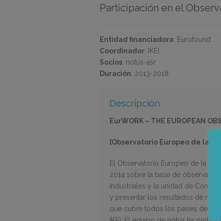
Participación en el Obser
Entidad financiadora
:
Eurofound
Coordinador
:
IKEI
Socios
:
notus-asr
Duración
:
2013-2018
Descripción
EurWORK – THE EUROPEAN OBS
[Observatorio Europeo de la Vi
El Observatorio Europeo de la Vid
2014 sobre la base de observator
Industriales y la unidad de Condic
y presentar los resultados de man
que cubre todos los países de la 
IKEI. El equipo de notus ha partic