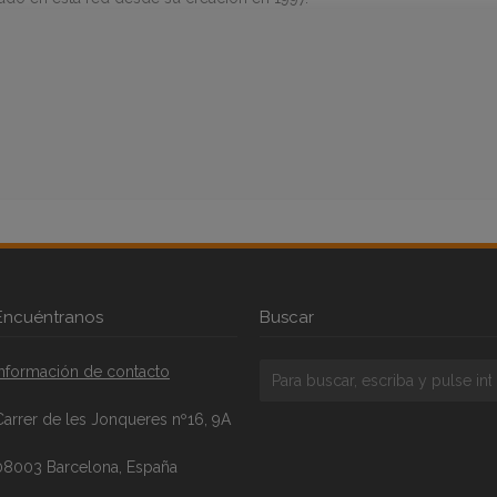
Encuéntranos
Buscar
Información de contacto
Carrer de les Jonqueres nº16, 9A
08003 Barcelona, España