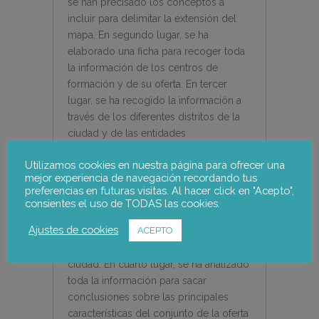
se han precisado los conceptos a
incluir para delimitar la extensión del
mapa. En segundo lugar, se ha
elaborado una ficha para recoger toda
la información de los centros de
formación y de su oferta. En tercer
lugar, se ha recogido la información a
través de los diferentes distritos de la
ciudad y de las entidades
colaboradoras en las diferentes
Utilizamos cookies en nuestra página para ofrecer una
actividades formativas que se realizan a
mejor experiencia de navegación recordando tus
cada distrito y barrio. Por otro lado,
preferencias en futuras visitas. Al hacer click en "Acepto",
también se han establecido acuerdos
consientes el uso de TODAS las cookies.
de colaboración con otras entidades
Ajustes de cookies
ACEPTO
que disponen de información y guías
sobre la oferta de formación a la
ciudad. En cuarto lugar, se ha analizado
toda la información para sacar
conclusiones sobre las principales
características del conjunto de la oferta