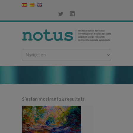
Ordenat
S'estan mostrant 14 resultats
per
més
recent