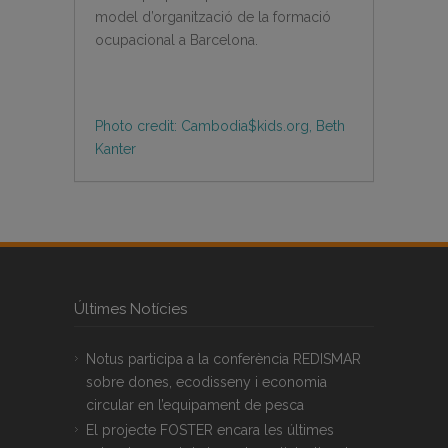
model d’organització de la formació
ocupacional a Barcelona.
Photo credit: Cambodia$kids.org, Beth
Kanter
Últimes Notícies
Notus participa a la conferència REDISMAR
sobre dones, ecodisseny i economia
circular en l’equipament de pesca
El projecte FOSTER encara les últimes