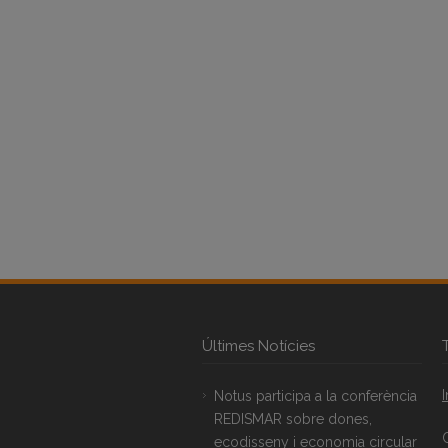
Últimes Notícies
Notus participa a la conferència
REDISMAR sobre dones,
ecodisseny i economia circular