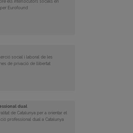
bre els interlocutors socials en
s per Eurofound
erció social i laboral de les
s de privació de llibertat
essional dual
alitat de Catalunya per a orientar el
ió professional dual a Catalunya