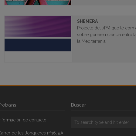
SHEMERA
Projecte del 7PM que té com a
sobre gènere i ciència entre l
la Mediterrània
Troba’ns
Buscar
Información de contacto
Carrer de les Jonqueres nº16, 9A