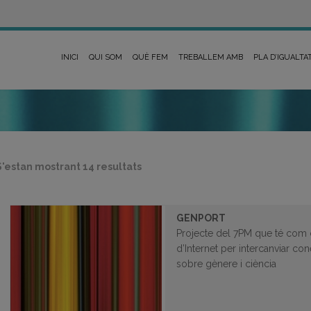
INICI
QUI SOM
QUÈ FEM
TREBALLEM AMB
PLA D’IGUALTA
Ordenat
S'estan mostrant 14 resultats
per
més
recent
GENPORT
Projecte del 7PM que té com 
d’Internet per intercanviar con
sobre gènere i ciència