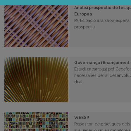
Anàlisi prospectiu de les qu
Europea
Participació a la xarxa expert
prospectiu
Governança i finançament 
Estudi encarregat pel Cedefop 
necessàries per al desenvolu
dual
WEESP
Repositori de pràctiques dels
avaluades o siguin monitoreja