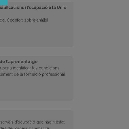
alificacions i l’ocupació a la Unió
a del Cedefop sobre anàlisi
de l’aprenentatge
per a identificar les condicions
pament de la formació professional
 serveis d’ocupació que hagin estat
des de manera sistemàtica,