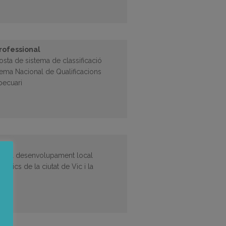
professional
ta de sistema de classificació
tema Nacional de Qualificacions
pecuari
c
zar el desenvolupament local
ístics de la ciutat de Vic i la