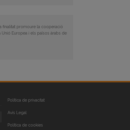
 finalitat promoure la cooperació
a Unió Europea i els països àrabs de
Política de privacitat
Avís Legal
Política de cookies