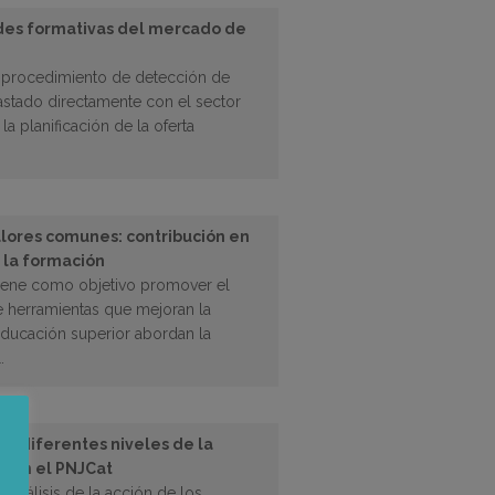
des formativas del mercado de
un procedimiento de detección de
astado directamente con el sector
a planificación de la oferta
valores comunes: contribución en
 la formación
iene como objetivo promover el
e herramientas que mejoran la
educación superior abordan la
.
los diferentes niveles de la
egan el PNJCat
l análisis de la acción de los