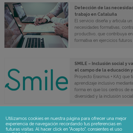
Detección de las necesida
trabajo en Cataluña
El servicio diseña y articula 
necesidades formativas, contr
productivo, que contribuya en l
formativa en ejercicios futuros
SMILE – Inclusión social y 
el campo de la educación y
Proyecto Erasmus + KA3 que t
aprendizaje inclusivo mediant
forma en que los centros de 
diversidad y la inclusión social
Utilizamos cookies en nuestra página para ofrecer una mejor
Análisis sobre la acción de 
experiencia de navegación recordando tus preferencias en
administración que despli
futuras visitas. Al hacer click en "Acepto", consientes el uso
La investigación se centra en e