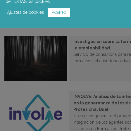
de TODAS las cookies.
diferentes niveles de la admin
Ajustes de cookies
despliegue del PNJCat para da
ACEPTO
juveniles.
Investigación sobre la for
la empleabilidad
Servicio de consultoría para re
formación, el abandono educat
INVOLVE: Análisis de la int
en la gobernanza de los s
Profesional Dual
El objetivo general del proye
integración de los agentes so
sistemas de Formación Profesi