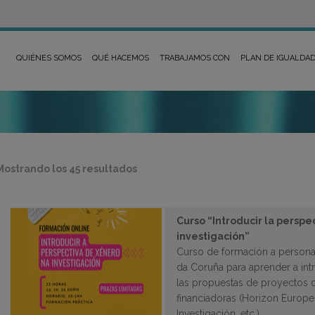
QUIÉNES SOMOS
QUÉ HACEMOS
TRABAJAMOS CON
PLAN DE IGUALDA
Ordenado
Mostrando los 45 resultados
por
los
últimos
Curso “Introducir la perspe
investigación”
Curso de formación a personal
da Coruña para aprender a int
las propuestas de proyectos d
financiadoras (Horizon Europe,
Investigación, etc.)