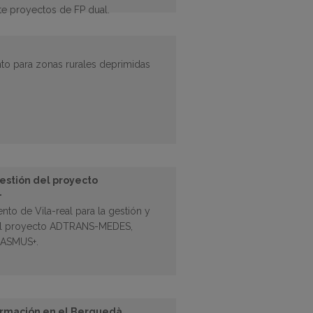
te proyectos de FP dual.
to para zonas rurales deprimidas
gestión del proyecto
+
nto de Vila-real para la gestión y
del proyecto ADTRANS-MEDES,
RASMUS+.
ormación en el Berguedà