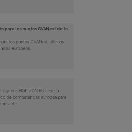
n para los puntos GVANext de la
ara los puntos GVANext, oficinas
fondos europeos.
l programa HORIZON EU tiene la
marco de competencias europea para
sponsable