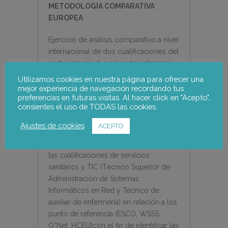
METODOLOGÍA COMPARATIVA
EUROPEA
Ejercicio de análisis comparativo a nivel
internacional de dos cualificaciones del
sector de salud: auxiliar de enfermería y
del sector de TIC: Técnico Superior de
Utilizamos cookies en nuestra página para ofrecer una
Administración de Sistemas
mejor experiencia de navegación recordando tus
preferencias en futuras visitas. Al hacer click en "Acepto",
Informáticos en Red.
consientes el uso de TODAS las cookies.
El proyecto consiste en una
Ajustes de cookies
ACEPTO
investigación estatal para España:
mapeo de los resultados educativos de
las cualificaciones de servicios
sanitarios y TIC (
T
é
cnico Superior de
Administraci
ón de Sistemas
Inform
á
ticos en Red y Técnico de
auxiliar de enfermería) en relación a los
punto de referencia
(ESCO, WSSS,
O*Net, HCEU)
con el fin de identificar las