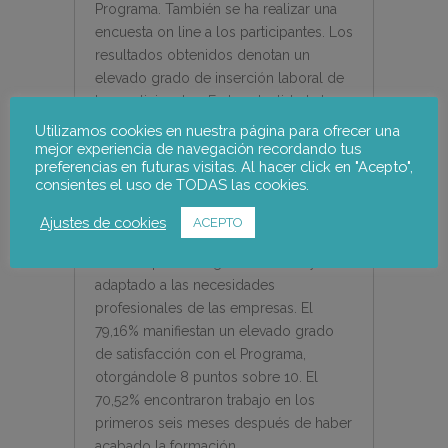
Programa. También se ha realizar una
encuesta on line a los participantes. Los
resultados obtenidos denotan un
elevado grado de inserción laboral de
los participantes. En la actualidad el
77,24% tienen una ocupación. En torno
Utilizamos cookies en nuestra página para ofrecer una
a los 2/3 de los participantes
mejor experiencia de navegación recordando tus
preferencias en futuras visitas. Al hacer click en "Acepto",
manifiestan que el Programa les ha sido
consientes el uso de TODAS las cookies.
útil para orientar su carrera profesional
y que les ha sido útil en su puesto de
Ajustes de cookies
ACEPTO
trabajo. El 72,25% de los participantes
afirman que el Programa está muy
adaptado a las necesidades
profesionales de las empresas. El
79,16% manifiestan un elevado grado
de satisfacción con el Programa,
otorgándole 8 puntos sobre 10. El
70,52% encontraron trabajo en los
primeros seis meses después de haber
acabado la formación.