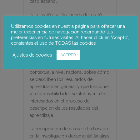
caso español.
Para las 10 cualificaciones de los 10
países, se ha compilado información
Utilizamos cookies en nuestra página para ofrecer una
sobre cómo se describen las
mejor experiencia de navegación recordando tus
cualificaciones en términos de
preferencias en futuras visitas. Al hacer click en "Acepto",
consientes el uso de TODAS las cookies.
resultados de aprendizaje (contenido /
perfil de las cualificaciones, intenciones
Ajustes de cookies
ACEPTO
de los resultados de aprendizaje). Esta
parte también incluye información
contextual a nivel nacional sobre cómo
se describen los resultados del
aprendizaje en general y qué funciones
y responsabilidades se atribuyen a los
interesados en el proceso de
descripción de los resultados del
aprendizaje.
La recopilación de datos se ha basado
en la investigación documental (análisis