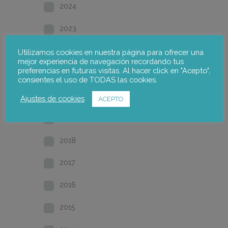
2024
2023
2022
Utilizamos cookies en nuestra página para ofrecer una
mejor experiencia de navegación recordando tus
preferencias en futuras visitas. Al hacer click en "Acepto",
2021
consientes el uso de TODAS las cookies.
2020
Ajustes de cookies
ACEPTO
2019
2018
2017
2016
2015