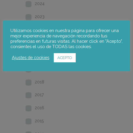
2024
2023
2022
Utilizamos cookies en nuestra página para ofrecer una
mejor experiencia de navegación recordando tus
preferencias en futuras visitas. Al hacer click en "Acepto",
2021
consientes el uso de TODAS las cookies.
2020
Ajustes de cookies
ACEPTO
2019
2018
2017
2016
2015