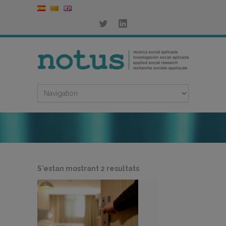
Ordenat
S'estan mostrant 2 resultats
per
més
recent