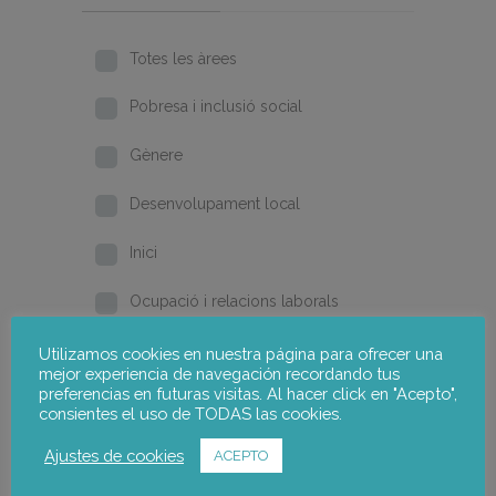
Totes les àrees
Pobresa i inclusió social
Gènere
Desenvolupament local
Inici
Ocupació i relacions laborals
Formació i qualificació
Utilizamos cookies en nuestra página para ofrecer una
mejor experiencia de navegación recordando tus
preferencias en futuras visitas. Al hacer click en "Acepto",
2026
consientes el uso de TODAS las cookies.
2025
Ajustes de cookies
ACEPTO
2024