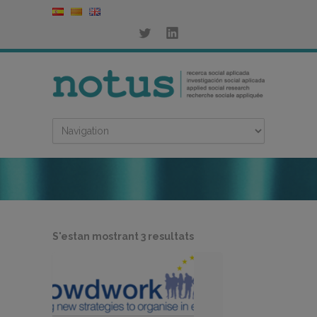
Ordenat
S'estan mostrant 3 resultats
per
més
recent