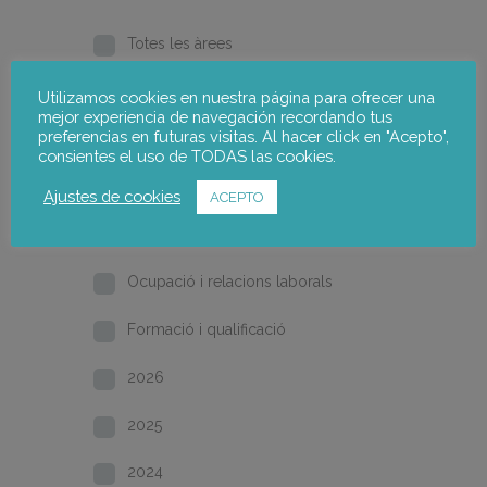
Totes les àrees
Pobresa i inclusió social
Utilizamos cookies en nuestra página para ofrecer una
mejor experiencia de navegación recordando tus
preferencias en futuras visitas. Al hacer click en "Acepto",
Gènere
consientes el uso de TODAS las cookies.
Desenvolupament local
Ajustes de cookies
ACEPTO
Inici
Ocupació i relacions laborals
Formació i qualificació
2026
2025
2024