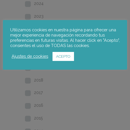
2024
2023
2022
Utilizamos cookies en nuestra página para ofrecer una
mejor experiencia de navegación recordando tus
preferencias en futuras visitas. Al hacer click en "Acepto",
2021
consientes el uso de TODAS las cookies.
2020
Ajustes de cookies
ACEPTO
2019
2018
2017
2016
2015