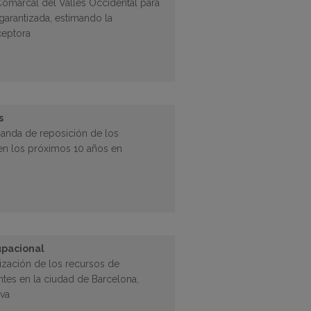
 Comarcal del Vallés Occidental para
 garantizada, estimando la
ceptora
s
emanda de reposición de los
 en los próximos 10 años en
upacional
ización de los recursos de
tes en la ciudad de Barcelona,
iva