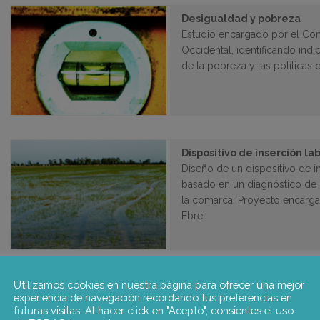
Desigualdad y pobreza
Estudio encargado por el Con
Occidental, identificando ind
de la pobreza y las políticas 
Dispositivo de inserción la
Diseño de un dispositivo de in
basado en un diagnóstico de
la comarca. Proyecto encarga
Ebre
Utilizamos cookies en nuestra página para ofrecer una mejor
Plan de formación del Moi
experiencia de navegación recordando tus preferencias en
Proyecto encargado por el Co
futuras visitas. Al hacer click en "Acepto", consientes el uso
elaboración de un mapa actua