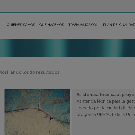
QUIÉNES SOMOS
QUÉ HACEMOS
TRABAJAMOS CON
PLAN DE IGUALDA
Ordenado
Mostrando los 20 resultados
por
los
últimos
Asistencia técnica al pro
Asistencia técnica para la ge
liderado por la ciudad de Bar
programa URBACT de la Unió