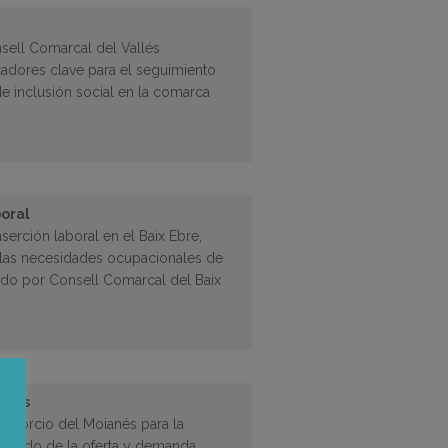
sell Comarcal del Vallés
icadores clave para el seguimiento
de inclusión social en la comarca
boral
serción laboral en el Baix Ebre,
 las necesidades ocupacionales de
do por Consell Comarcal del Baix
anés
nsorcio del Moianés para la
lizado de la oferta y demanda