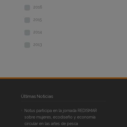
2016
2015
2014
2013
Últimas Noticias
Notus participa en la jornada REDISMAR
sobre mujeres, ecodiseño y economía
circular en las artes de pesca