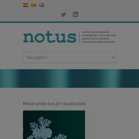
Ordenado
Mostrando los 27 resultados
por
los
últimos