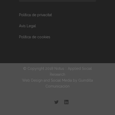
Política de privacitat
Avís Legal
Política de cookies
© Copyright 2018 Notus :: Applied Social
Research
Web Design and Social Media by
Guindilla
Comunicación