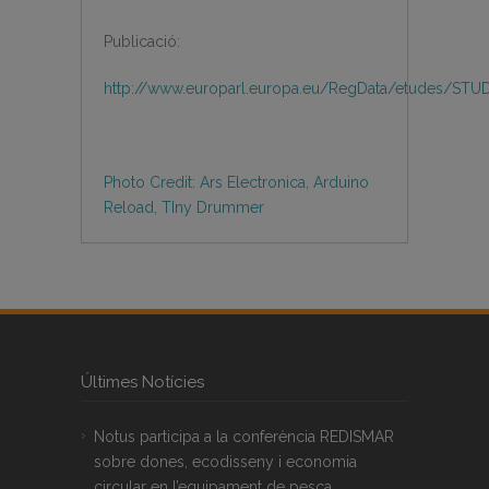
Publicació:
http://www.europarl.europa.eu/RegData/etudes/STU
Photo Credit: Ars Electronica, Arduino
Reload, TIny Drummer
Últimes Notícies
Notus participa a la conferència REDISMAR
sobre dones, ecodisseny i economia
circular en l’equipament de pesca