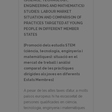
ENGINEERING AND MATHEMATICS)
STUDIES: LABOUR MARKET
SITUATION AND COMPARISON OF
PRACTICES TARGETED AT YOUNG
PEOPLE IN DIFFERENT MEMBER
STATES
[Promoció dels estudis STEM
(ciència, tecnologia, enginyeria i
matemàtiques):
situació en el
mercat de treball i anàlisi
comparat de les pràctiques
dirigides als joves en diferents
Estats Membres]
A pesar de les altes taxes d’atur, a molts
països europeus hi ha escassetat de
persones qualificades en ciència,
tecnologia, enginyeria i matemàtiques