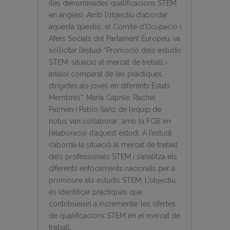
(les denominades qualificacions STEM
en anglès). Amb l’objectiu d’abordar
aquesta qüestió, el Comitè d’Ocupació i
Afers Socials del Parlament Europeu, va
sol·licitar l’estudi “Promoció dels estudis
STEM: situació al mercat de treball i
anàlisi comparat de les pràctiques
dirigides als joves en diferents Estats
Membres”. Maria Caprile, Rachel
Palmen i Pablo Sanz de l’equip de
notus van col·laborar amb la FGB en
l’elaboració d’aquest estudi. A l’estudi
s’aborda la situació al mercat de treball
dels professionals STEM i s’analitza els
diferents enfocaments nacionals per a
promoure els estudis STEM. L’objectiu
és identificar pràctiques que
contribueixin a incrementar les ofertes
de qualificacions STEM en el mercat de
treball.