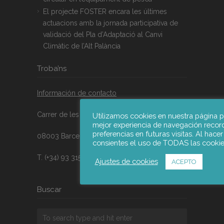
El projecte FOSTER encara les últimes
actuacions amb la jornada participativa de
validació del Pla d’Adaptació al Canvi
Climàtic de l’Alt Palància
Troba’ns
Información de contacto
Carrer de les Jonqueres nº16, 9A
Utilizamos cookies en nuestra página p
mejor experiencia de navegación recor
preferencias en futuras visitas. Al hacer
08003 Barcelona, España
consientes el uso de TODAS las cookie
T. (+34) 93 315 21 47
Ajustes de cookies
ACEPTO
Buscar