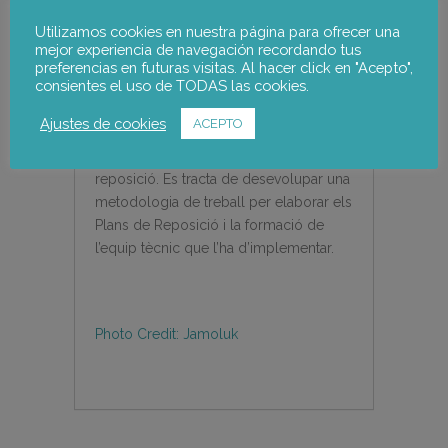
PER A LA JUBILACI
Ó A LES
Utilizamos cookies en nuestra página para ofrecer una
EMPRESES DE L’HOSPITALET
mejor experiencia de navegación recordando tus
preferencias en futuras visitas. Al hacer click en "Acepto",
consientes el uso de TODAS las cookies.
Assistència tècnica per a la posada en
marxa d’un equip de tècnics per ajudar
Ajustes de cookies
ACEPTO
a les empreses que tinguin personal
proper a la jubilació a planificar la seva
reposició. Es tracta de desevolupar una
metodologia de treball per elaborar els
Plans de Reposició i la formació de
l’equip tècnic que l’ha d’implementar.
Photo Credit: Jamoluk