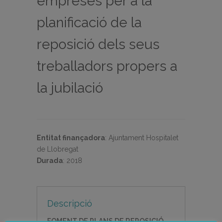
empreses per a la
planificació de la
reposició dels seus
treballadors propers a
la jubilació
Entitat finançadora
:
Ajuntament Hospitalet
de Llobregat
Durada
:
2018
Descripció
FOMENT DE PLANS DE REPOSICI
Ó