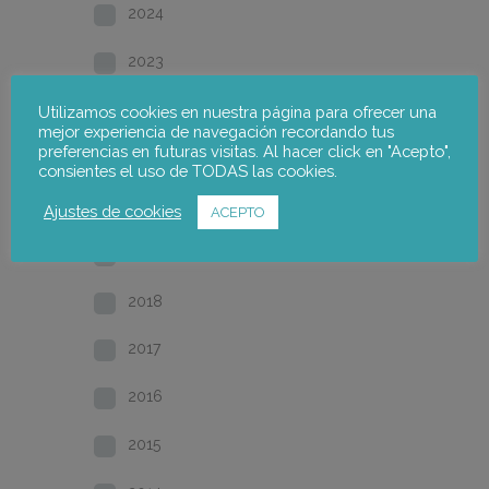
2024
2023
2022
Utilizamos cookies en nuestra página para ofrecer una
mejor experiencia de navegación recordando tus
preferencias en futuras visitas. Al hacer click en "Acepto",
2021
consientes el uso de TODAS las cookies.
2020
Ajustes de cookies
ACEPTO
2019
2018
2017
2016
2015