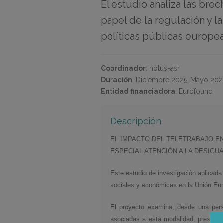
El estudio analiza las brec
papel de la regulación y la
políticas públicas europea
Coordinador
:
notus-asr
Duración
:
Diciembre 2025-Mayo 20
Entidad financiadora
:
Eurofound
Descripción
EL IMPACTO DEL TELETRABAJO EN
ESPECIAL ATENCIÓN A LA DESIGU
Este estudio de investigación aplicada 
sociales y económicas en la Unión Eur
El proyecto examina, desde una persp
asociadas a esta modalidad, prestando