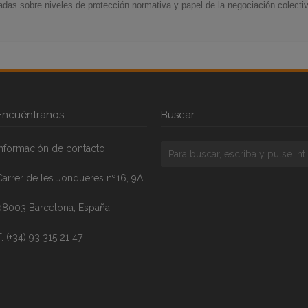
das sobre niveles de protección normativa y papel de la negociación colecti
Encuéntranos
Buscar
Información de contacto
Carrer de les Jonqueres nº16, 9A
08003 Barcelona, España
. (+34) 93 315 21 47