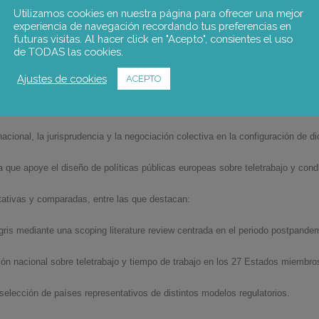
digitalización, la conciliación de la vida laboral y personal y la igualdad de gé
Utilizamos cookies en nuestra página para ofrecer una mejor
experiencia de navegación recordando tus preferencias en
futuras visitas. Al hacer click en "Acepto", consientes el uso
de TODAS las cookies.
ontribuido a generar o reproducir desigualdades sociales y económicas en la 
Ajustes de cookies
ACEPTO
acceso al teletrabajo entre distintos grupos de trabajadores y ocupaciones.
nacional, la jurisprudencia y la negociación colectiva en la configuración de 
que apoye el diseño de políticas públicas europeas sobre teletrabajo y condi
tativas y comparadas, entre las que destacan:
y gris mediante una
scoping literature review
centrada en el periodo postpandem
ión nacional sobre teletrabajo y tiempo de trabajo en los 27 Estados miembro
 selección de países representativos de distintos modelos regulatorios.