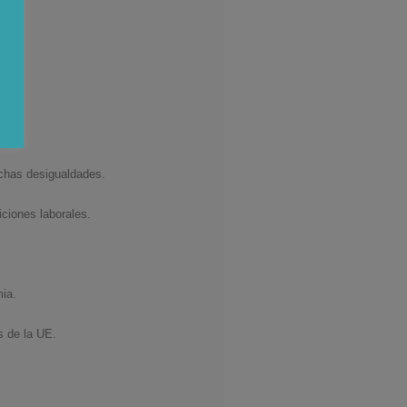
nero.
UE.
dichas desigualdades.
ciones laborales.
ia.
s de la UE.