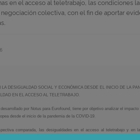
has en el acceso al teletrabajo, las condiciones l
 negociación colectiva, con el fin de aportar evi
s.
26
 LA DESIGUALDAD SOCIAL Y ECONÓMICA DESDE EL INICIO DE LA PAN
ALDAD EN EL ACCESO AL TELETRABAJO
.
desarrollado por Notus para Eurofound, tiene por objetivo analizar el impacto
opea desde el inicio de la pandemia de la COVID-19.
ectiva comparada, las desigualdades en el acceso al teletrabajo y en la
 especial atención a factores individuales, organizativos e institucionales