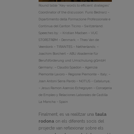
Round table “Key-words to efficient strategies”
Coordinator of the discussion: Furio Bednarz –
Dipartimento della Formazione Professionale e
Continua del Canton Ticino – Switzerland.
Speeches by: – Kristian Madsen – VUC
STORSTRØM – Denmark; – Theo Van de
Veerdonk – TIRANTES – Netherlands; –
Joachim Borchert – ABU Akademie für
Berufsförderung und Umschulung gGmbH
Germany; – Claudio Spadon – Agenzia
Piemonte Lavoro – Regione Piemonte – Italy; –
Joan Antoni Serra Pardo – NOTUS – Catalunya;
– Jesus Ramon Asensio Echegoyen – Consejeria
de Empleo y Relaciones Laborales de Castilla
La Mancha – Spain
Finalment, es va realitzar una
taula
rodona
on els diferents socis del
projecte van reflexionar sobre els