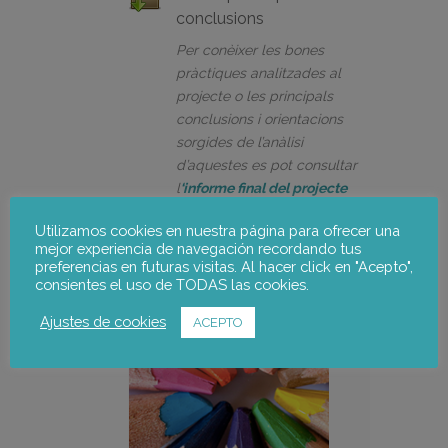
conclusions
Per conèixer les bones
pràctiques analitzades al
projecte o les principals
conclusions i orientacions
sorgides de l’anàlisi
d’aquestes es pot consultar
l
‘informe final del projecte
(anglès) o el
resum
(català).
Utilizamos cookies en nuestra página para ofrecer una
mejor experiencia de navegación recordando tus
preferencias en futuras visitas. Al hacer click en "Acepto",
Més informació sobre el projecte:
consientes el uso de TODAS las cookies.
Ajustes de cookies
ACEPTO