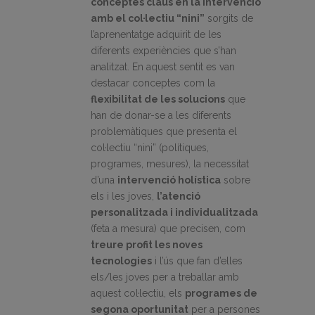
conceptes claus en la intervenció
amb el col·lectiu “nini”
sorgits de
l’aprenentatge adquirit de les
diferents experiències que s’han
analitzat. En aquest sentit es van
destacar conceptes com la
flexibilitat de les solucions
que
han de donar-se a les diferents
problemàtiques que presenta el
col·lectiu “nini” (polítiques,
programes, mesures), la necessitat
d’una
intervenció holística
sobre
els i les joves,
l’atenció
personalitzada i individualitzada
(feta a mesura) que precisen, com
treure profit les noves
tecnologies
i l’ús que fan d’elles
els/les joves per a treballar amb
aquest col·lectiu, els
programes de
segona oportunitat
per a persones