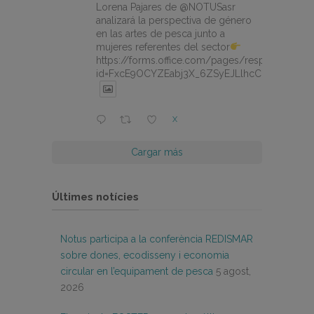
Lorena Pajares de @NOTUSasr
analizará la perspectiva de género
en las artes de pesca junto a
mujeres referentes del sector
https://forms.office.com/pages/responsepage.
id=FxcE9OCYZEabj3X_6ZSyEJLlhcCnV5BFtDY
X
Cargar más
Últimes notícies
Notus participa a la conferència REDISMAR
sobre dones, ecodisseny i economia
circular en l’equipament de pesca
5 agost,
2026