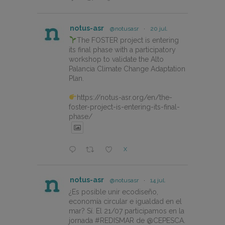
notus-asr
@notusasr
·
20 jul.
The FOSTER project is entering
its final phase with a participatory
workshop to validate the Alto
Palancia Climate Change Adaptation
Plan.
https://notus-asr.org/en/the-
foster-project-is-entering-its-final-
phase/
X
notus-asr
@notusasr
·
14 jul.
¿Es posible unir ecodiseño,
economía circular e igualdad en el
mar? Sí. El 21/07 participamos en la
jornada #REDISMAR de @CEPESCA.