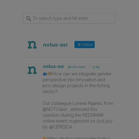
notus-asr
Follow
notus-asr
@notusasr
·
5 ag.
How can we integrate gender
perspective into innovation and
eco-design projects in the fishing
sector?
Our colleague Lorena Pajares, from
@NOTUSasr , adressed this
cuestion during the REDISMAR
online event organized on 21st july
by @CEPESCA
https://notus-asr.org/en/notus-