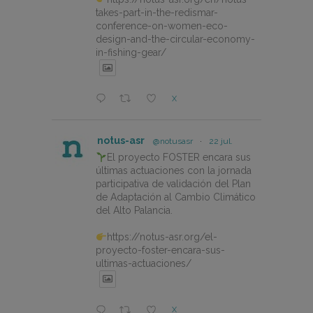
takes-part-in-the-redismar-
conference-on-women-eco-
design-and-the-circular-economy-
in-fishing-gear/
X
notus-asr
@notusasr
·
22 jul.
El proyecto FOSTER encara sus
últimas actuaciones con la jornada
participativa de validación del Plan
de Adaptación al Cambio Climático
del Alto Palancia.
https://notus-asr.org/el-
proyecto-foster-encara-sus-
ultimas-actuaciones/
X