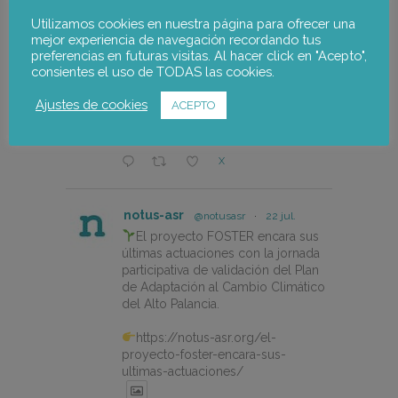
by @CEPESCA
Utilizamos cookies en nuestra página para ofrecer una
https://notus-asr.org/en/notus-
mejor experiencia de navegación recordando tus
takes-part-in-the-redismar-
preferencias en futuras visitas. Al hacer click en "Acepto",
conference-on-women-eco-
consientes el uso de TODAS las cookies.
design-and-the-circular-economy-
in-fishing-gear/
Ajustes de cookies
ACEPTO
X
notus-asr
@notusasr
·
22 jul.
El proyecto FOSTER encara sus
últimas actuaciones con la jornada
participativa de validación del Plan
de Adaptación al Cambio Climático
del Alto Palancia.
https://notus-asr.org/el-
proyecto-foster-encara-sus-
ultimas-actuaciones/