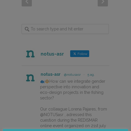
notus-asr
Follow
notus-asr
@notusasr
·
5 ag.
How can we integrate gender
perspective into innovation and
eco-design projects in the fishing
sector?
Our colleague Lorena Pajares, from
@NOTUSasr , adressed this
cuestion during the REDISMAR
online event organized on 21st july