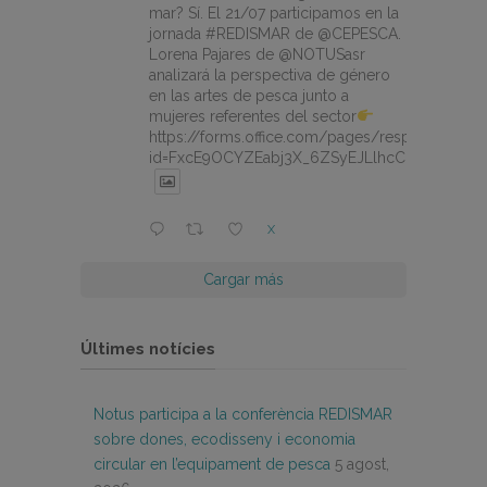
mar? Sí. El 21/07 participamos en la
jornada #REDISMAR de @CEPESCA.
Lorena Pajares de @NOTUSasr
analizará la perspectiva de género
en las artes de pesca junto a
mujeres referentes del sector
https://forms.office.com/pages/responsepage.
id=FxcE9OCYZEabj3X_6ZSyEJLlhcCnV5BFtDY
X
Cargar más
Últimes notícies
Notus participa a la conferència REDISMAR
sobre dones, ecodisseny i economia
circular en l’equipament de pesca
5 agost,