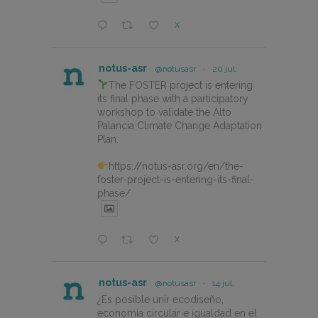
X
notus-asr
@notusasr
·
20 jul.
The FOSTER project is entering
its final phase with a participatory
workshop to validate the Alto
Palancia Climate Change Adaptation
Plan.
https://notus-asr.org/en/the-
foster-project-is-entering-its-final-
phase/
X
notus-asr
@notusasr
·
14 jul.
¿Es posible unir ecodiseño,
economía circular e igualdad en el