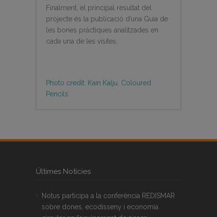
Finalment, el principal resultat del
projecte és la publicació d’una Guia de
les bones pràctiques analitzades en
cada una de les visites.
Photo credit: Kain Kalju, Coloured
Pencils
Últimes Notícies
Notus participa a la conferència REDISMAR
sobre dones, ecodisseny i economia