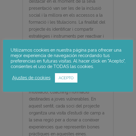
destacar en el moment de la seva
presentació van ser les de la inclusió
social i la millora en els accessos a la
formació i les titulacions. La finalitat del
projecte és identificar i compartir
estratègies i instruments per reactivar i
preparar als “ninis” perquè tornin a
Utilizamos cookies en nuestra página para ofrecer una
accedir als sistemes de formació
mejor experiencia de navegación recordando tus
reforçant les seves competències
preferencias en futuras visitas. Al hacer click en "Acepto",
professionals alhora que es fomenta la
consientes el uso de TODAS las cookies.
seva participació activa a la vida civil.
Ajustes de cookies
ACEPTO
Amb aquesta finalitat el projecte es
centra en eines de reactivació,
motivació, coaching i formació
destinades a joves vulnerables. En
aquest sentit, cada soci del projecte
organitza una visita d’estudi de camp a
la seva regió per a donar a conèixer
experiències que representin bones
pràctiques en aquestes eines.