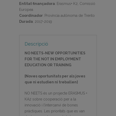
Entitat finançadora
:
Erasmus+ K2, Comissió
Europea
Coordinador
:
Província autònoma de Trento
Durada
:
2017-2019
Descripció
NO NEETS-NEW OPPORTUNITIES
FOR THE NOT IN EMPLOYMENT
EDUCATION OR TRAINING
[Noves oportunitats per als joves
que ni estudien ni treballen]
NO NEETS és un projecte ERASMUS +
KA2 sobre cooperació per a la
innovació i l’intercanvi de bones
pràctiques. Les prioritats que es van