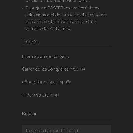
circular en l’equipament de pesca
El projecte FOSTER encara les últimes
actuacions amb la jornada participativa de
validació del Pla d’Adaptació al Canvi
Climàtic de l’Alt Palància
Troba’ns
Información de contacto
Carrer de les Jonqueres nº16, 9A
08003 Barcelona, España
T. (+34) 93 315 21 47
Buscar